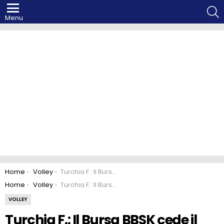
S
Menu
You are here:
Home
Volley
Turchia F.: Il Bursa BBSK cede il titolo sportivo
You are here:
Home
Volley
Turchia F.: Il Bursa BBSK cede il titolo sportivo
VOLLEY
Turchia F.: Il Bursa BBSK cede il