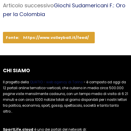
Articolo successivo
Giochi Sudamericani F.: Oro
per la Colombia
Fonte:
https://www.volleyball.it/feed/
CHI SIAMO
Il progetto della
QUATIO - web agency di Torino
- è composto ad oggi da
12 portali online tematico-verticali, che cubano in media circa 500.000
pagine viste mensilmente cadauno, con un tempo medio di visita di 6:21
minuti e con circa 1000 notizie totali al giorno disponibili per i nostri lettori
tra politica, economia, sport, gossip, spettacolo, società e tanto tanto
altro...
SportLife.cloud
è uno dei portali del network di: