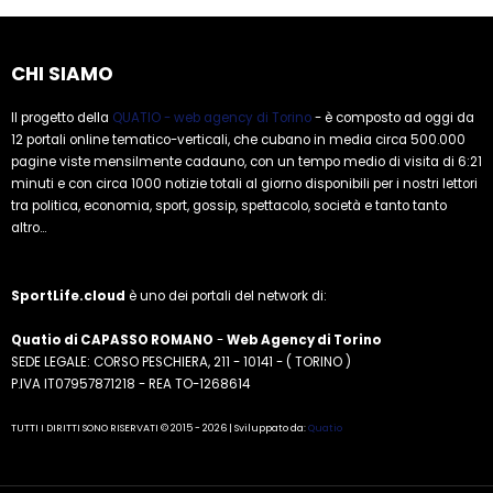
CHI SIAMO
Il progetto della
QUATIO - web agency di Torino
- è composto ad oggi da
12 portali online tematico-verticali, che cubano in media circa 500.000
pagine viste mensilmente cadauno, con un tempo medio di visita di 6:21
minuti e con circa 1000 notizie totali al giorno disponibili per i nostri lettori
tra politica, economia, sport, gossip, spettacolo, società e tanto tanto
altro...
SportLife.cloud
è uno dei portali del network di:
Quatio di CAPASSO ROMANO
-
Web Agency di Torino
SEDE LEGALE: CORSO PESCHIERA, 211 - 10141 - ( TORINO )
P.IVA IT07957871218 - REA TO-1268614
TUTTI I DIRITTI SONO RISERVATI © 2015 - 2026 | Sviluppato da:
Quatio