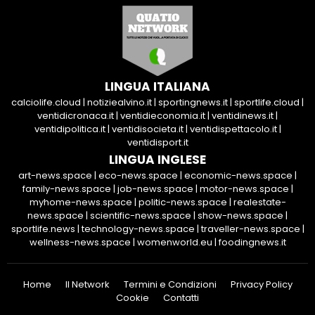
LINGUA ITALIANA
calciolife.cloud
|
notiziealvino.it
|
sportingnews.it
|
sportlife.cloud
|
ventidicronaca.it
|
ventidieconomia.it
|
ventidinews.it
|
ventidipolitica.it
|
ventidisocieta.it
|
ventidispettacolo.it
|
ventidisport.it
LINGUA INGLESE
art-news.space
|
eco-news.space
|
economic-news.space
|
family-news.space
|
job-news.space
|
motor-news.space
|
myhome-news.space
|
politic-news.space
|
realestate-
news.space
|
scientific-news.space
|
show-news.space
|
sportlife.news
|
technology-news.space
|
traveller-news.space
|
wellness-news.space
|
womenworld.eu
|
foodingnews.it
Home
Il Network
Termini e Condizioni
Privacy Policy
Cookie
Contatti