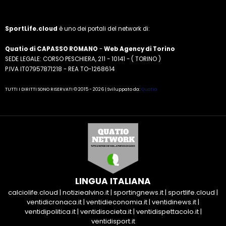
SportLife.cloud
è uno dei portali del network di:
Quatio di CAPASSO ROMANO
-
Web Agency di Torino
SEDE LEGALE: CORSO PESCHIERA, 211 - 10141 - ( TORINO )
P.IVA IT07957871218 - REA TO-1268614
TUTTI I DIRITTI SONO RISERVATI © 2015 - 2026 | Sviluppato da:
Quatio
LINGUA ITALIANA
calciolife.cloud
|
notiziealvino.it
|
sportingnews.it
|
sportlife.cloud
|
ventidicronaca.it
|
ventidieconomia.it
|
ventidinews.it
|
ventidipolitica.it
|
ventidisocieta.it
|
ventidispettacolo.it
|
ventidisport.it