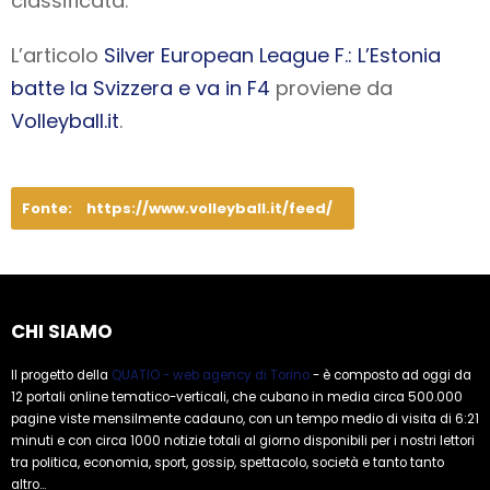
classificata.
L’articolo
Silver European League F.: L’Estonia
batte la Svizzera e va in F4
proviene da
Volleyball.it
.
Fonte:
https://www.volleyball.it/feed/
CHI SIAMO
Il progetto della
QUATIO - web agency di Torino
- è composto ad oggi da
12 portali online tematico-verticali, che cubano in media circa 500.000
pagine viste mensilmente cadauno, con un tempo medio di visita di 6:21
minuti e con circa 1000 notizie totali al giorno disponibili per i nostri lettori
tra politica, economia, sport, gossip, spettacolo, società e tanto tanto
altro...