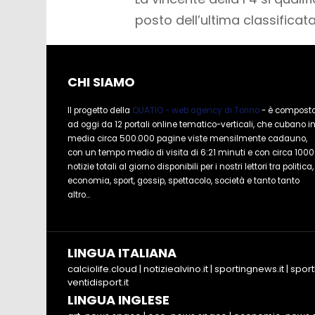
posto dell’ultima classificata
CHI SIAMO
Il progetto della
QUATIO - web agency di Torino
- è compost
ad oggi da 12 portali online tematico-verticali, che cubano i
media circa 500.000 pagine viste mensilmente cadauno,
con un tempo medio di visita di 6:21 minuti e con circa 1000
notizie totali al giorno disponibili per i nostri lettori tra politica,
economia, sport, gossip, spettacolo, società e tanto tanto
altro...
LINGUA ITALIANA
calciolife.cloud
|
notiziealvino.it
|
sportingnews.it
|
sport
ventidisport.it
LINGUA INGLESE