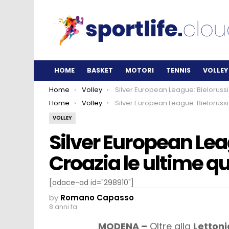
HOME
BASKET
MOTORI
TENNIS
VOLLEY
You are here:
Home
Volley
Silver European League: Bielorussia e Croazia le ultime qualificate all
You are here:
Home
Volley
Silver European League: Bielorussia e Croazia le ultime qualificate all
VOLLEY
Silver European Lea
Croazia le ultime qu
[adace-ad id="298910"]
by
Romano Capasso
8 anni fa
MODENA –
Oltre alla
Lettoni