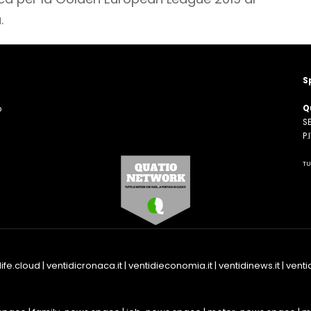
.
S
Q
o
SE
n
P
TU
life.cloud
|
ventidicronaca.it
|
ventidieconomia.it
|
ventidinews.it
|
ventid