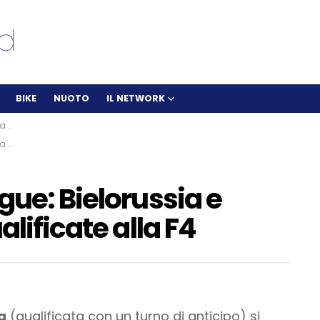
BIKE
NUOTO
IL NETWORK
a F4
a F4
gue: Bielorussia e
alificate alla F4
a
(qualificata con un turno di anticipo) si