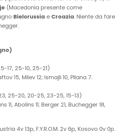
je
(Macedonia presente come
iugno
Bielorussia
e
Croazia
. Niente da fare
hegger.
ugno)
5-17, 25-10, 25-21)
ftov 15, Milev 12; Ismajli 10, Pllana 7.
3, 25-20, 20-25, 23-25, 15-13)
 11, Abolins 11; Berger 21, Buchegger 18,
ustria 4v 13p, F.Y.R.O.M. 2v 6p, Kosovo 0v 0p.