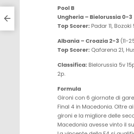
Pool B
al
Ungheria – Bielorussia 0-3
Top Scorer:
Padar 11, Bozoki 
Albania – Croazia 2-3
(11-2
Top Scorer:
Qafarena 21, Husa
Classifica:
Bielorussia 5v 15p
2p.
Formula
Gironi con 6 giornate di gare
Final 4 in Macedonia. Oltre ai
gironi e la migliore delle s
Macedonia avesse vinto il su
La vincente della F4 si quali