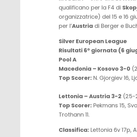
qualificano per la F4 di
Skop
organizzatrice) del 15 e 16 g
per l’
Austria
di Berger e Buc
Silver European League
Risultati 6° giornata (6 gi
Pool A
Macedonia – Kosovo 3-0
(2
Top Scorer:
N. Gjorgiev 16, Lja
Lettonia – Austria 3-2
(25-2
Top Scorer:
Pekmans 15, Svans
Trothann 11.
Classifica:
Lettonia 6v 17p, A