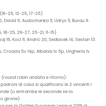
(16-25, 12-25, 17-25)
5, David 5; Audochanka 11, Udrys 11, Burau 9.
5, 18-25, 29-27, 25-21, 11-15)
j 16, Koci 11; Andric 20, Sedlacek 14, Sestan 13.
, Croazia 5v 14p, Albania 1v 5p, Ungheria 1v
 (round robin andata e ritorno).
 padroni di casa si qualificano le 2 vincenti i
econde (o entrambe le seconde se la
o girone).
fica per la Golden European League 2019 al