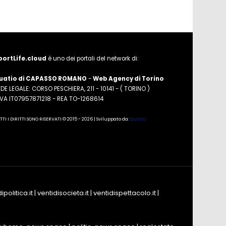
portLife.cloud
è uno dei portali del network di:
uatio di CAPASSO ROMANO
-
Web Agency di Torino
DE LEGALE: CORSO PESCHIERA, 211 - 10141 - ( TORINO )
.IVA IT07957871218 - REA TO-1268614
TTI I DIRITTI SONO RISERVATI © 2015 - 2026 | Sviluppato da:
Quatio
ipolitica.it
|
ventidisocieta.it
|
ventidispettacolo.it
|