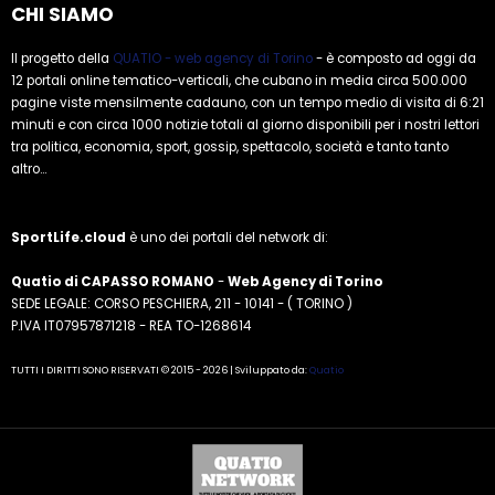
CHI SIAMO
Il progetto della
QUATIO - web agency di Torino
- è composto ad oggi da
12 portali online tematico-verticali, che cubano in media circa 500.000
pagine viste mensilmente cadauno, con un tempo medio di visita di 6:21
minuti e con circa 1000 notizie totali al giorno disponibili per i nostri lettori
tra politica, economia, sport, gossip, spettacolo, società e tanto tanto
altro...
SportLife.cloud
è uno dei portali del network di:
Quatio di CAPASSO ROMANO
-
Web Agency di Torino
SEDE LEGALE: CORSO PESCHIERA, 211 - 10141 - ( TORINO )
P.IVA IT07957871218 - REA TO-1268614
TUTTI I DIRITTI SONO RISERVATI © 2015 - 2026 | Sviluppato da:
Quatio