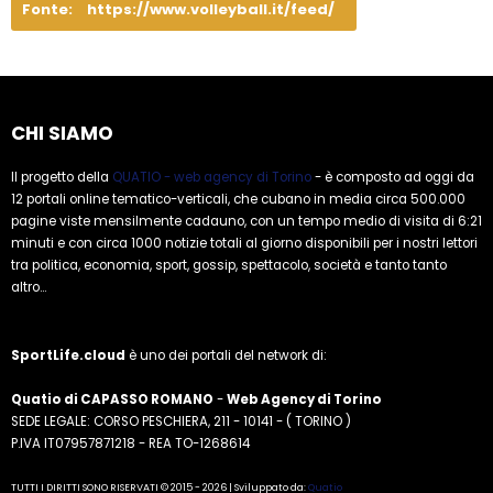
Fonte:
https://www.volleyball.it/feed/
CHI SIAMO
Il progetto della
QUATIO - web agency di Torino
- è composto ad oggi da
12 portali online tematico-verticali, che cubano in media circa 500.000
pagine viste mensilmente cadauno, con un tempo medio di visita di 6:21
minuti e con circa 1000 notizie totali al giorno disponibili per i nostri lettori
tra politica, economia, sport, gossip, spettacolo, società e tanto tanto
altro...
SportLife.cloud
è uno dei portali del network di:
Quatio di CAPASSO ROMANO
-
Web Agency di Torino
SEDE LEGALE: CORSO PESCHIERA, 211 - 10141 - ( TORINO )
P.IVA IT07957871218 - REA TO-1268614
TUTTI I DIRITTI SONO RISERVATI © 2015 - 2026 | Sviluppato da:
Quatio