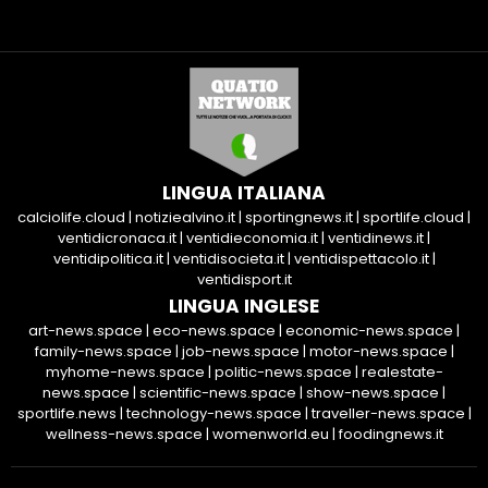
LINGUA ITALIANA
calciolife.cloud
|
notiziealvino.it
|
sportingnews.it
|
sportlife.cloud
|
ventidicronaca.it
|
ventidieconomia.it
|
ventidinews.it
|
ventidipolitica.it
|
ventidisocieta.it
|
ventidispettacolo.it
|
ventidisport.it
LINGUA INGLESE
art-news.space
|
eco-news.space
|
economic-news.space
|
family-news.space
|
job-news.space
|
motor-news.space
|
myhome-news.space
|
politic-news.space
|
realestate-
news.space
|
scientific-news.space
|
show-news.space
|
sportlife.news
|
technology-news.space
|
traveller-news.space
|
wellness-news.space
|
womenworld.eu
|
foodingnews.it