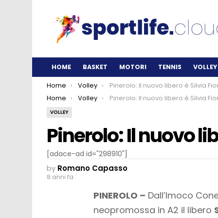
HOME
BASKET
MOTORI
TENNIS
VOLLEY
You are here:
Home
Volley
Pinerolo: Il nuovo libero è Silvia Fior
You are here:
Home
Volley
Pinerolo: Il nuovo libero è Silvia Fior
VOLLEY
Pinerolo: Il nuovo lib
[adace-ad id="298910"]
by
Romano Capasso
8 anni fa
PINEROLO –
Dall’Imoco Coneg
neopromossa in A2 il libero
S