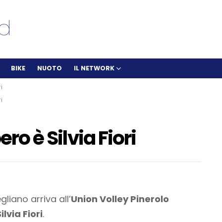
BIKE
NUOTO
IL NETWORK
i
i
ero è Silvia Fiori
liano arriva all’
Union Volley Pinerolo
ilvia Fiori
.