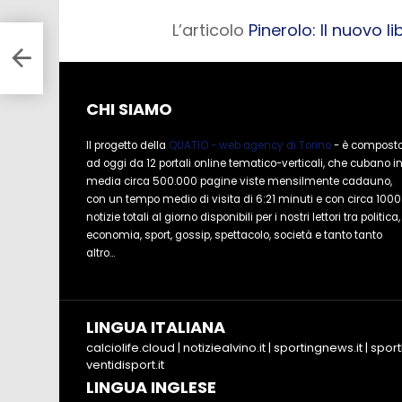
L’articolo
Pinerolo: Il nuovo li
te:
CHI SIAMO
Il progetto della
QUATIO - web agency di Torino
- è compost
ad oggi da 12 portali online tematico-verticali, che cubano i
media circa 500.000 pagine viste mensilmente cadauno,
con un tempo medio di visita di 6:21 minuti e con circa 1000
notizie totali al giorno disponibili per i nostri lettori tra politica,
economia, sport, gossip, spettacolo, società e tanto tanto
altro...
LINGUA ITALIANA
calciolife.cloud
|
notiziealvino.it
|
sportingnews.it
|
sport
ventidisport.it
LINGUA INGLESE