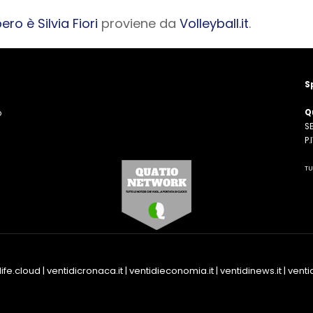
bero è Silvia Fiori
proviene da
Volleyball.it
.
S
Q
o
SE
n
P
TU
life.cloud
|
ventidicronaca.it
|
ventidieconomia.it
|
ventidinews.it
|
ventid