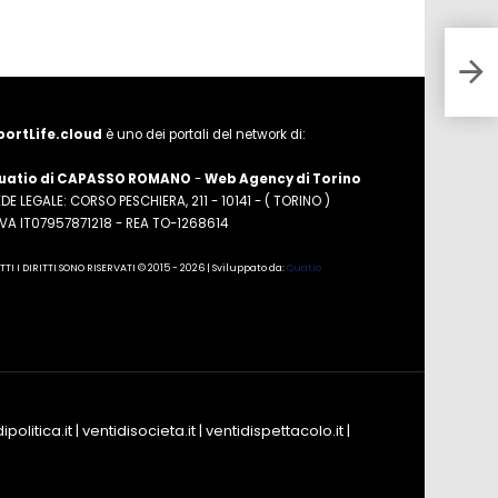
Tric
Tutt
portLife.cloud
è uno dei portali del network di:
uatio di CAPASSO ROMANO
-
Web Agency di Torino
DE LEGALE: CORSO PESCHIERA, 211 - 10141 - ( TORINO )
.IVA IT07957871218 - REA TO-1268614
TTI I DIRITTI SONO RISERVATI © 2015 - 2026 | Sviluppato da:
Quatio
ipolitica.it
|
ventidisocieta.it
|
ventidispettacolo.it
|