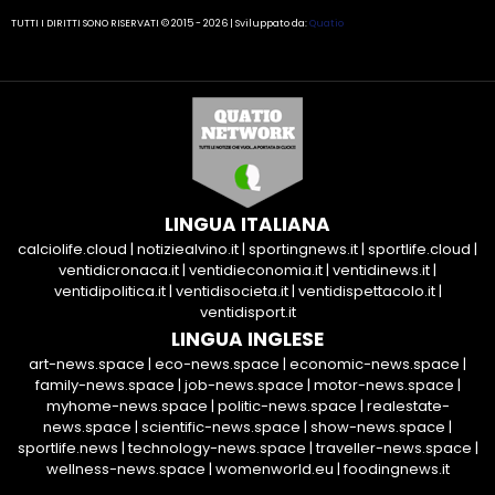
TUTTI I DIRITTI SONO RISERVATI © 2015 - 2026 | Sviluppato da:
Quatio
LINGUA ITALIANA
calciolife.cloud
|
notiziealvino.it
|
sportingnews.it
|
sportlife.cloud
|
ventidicronaca.it
|
ventidieconomia.it
|
ventidinews.it
|
ventidipolitica.it
|
ventidisocieta.it
|
ventidispettacolo.it
|
ventidisport.it
LINGUA INGLESE
art-news.space
|
eco-news.space
|
economic-news.space
|
family-news.space
|
job-news.space
|
motor-news.space
|
myhome-news.space
|
politic-news.space
|
realestate-
news.space
|
scientific-news.space
|
show-news.space
|
sportlife.news
|
technology-news.space
|
traveller-news.space
|
wellness-news.space
|
womenworld.eu
|
foodingnews.it