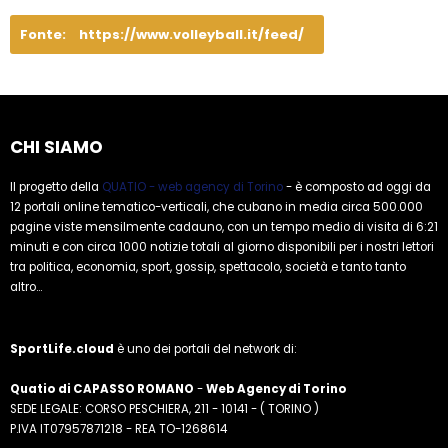
Fonte:
https://www.volleyball.it/feed/
CHI SIAMO
Il progetto della
QUATIO - web agency di Torino
- è composto ad oggi da
12 portali online tematico-verticali, che cubano in media circa 500.000
pagine viste mensilmente cadauno, con un tempo medio di visita di 6:21
minuti e con circa 1000 notizie totali al giorno disponibili per i nostri lettori
tra politica, economia, sport, gossip, spettacolo, società e tanto tanto
altro...
SportLife.cloud
è uno dei portali del network di:
Quatio di CAPASSO ROMANO
-
Web Agency di Torino
SEDE LEGALE: CORSO PESCHIERA, 211 - 10141 - ( TORINO )
P.IVA IT07957871218 - REA TO-1268614