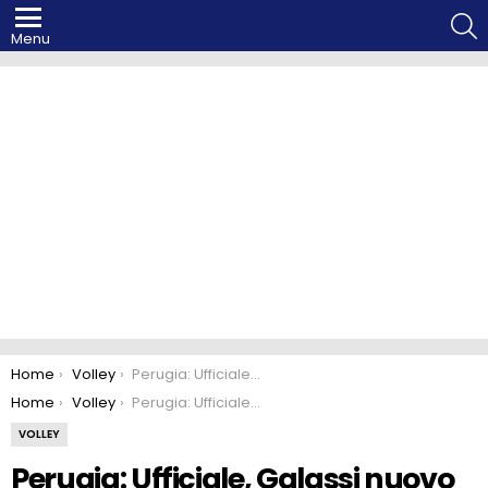
S
Menu
You are here:
Home
Volley
Perugia: Ufficiale, Galassi nuovo “Block Devils”
You are here:
Home
Volley
Perugia: Ufficiale, Galassi nuovo “Block Devils”
VOLLEY
Perugia: Ufficiale, Galassi nuovo