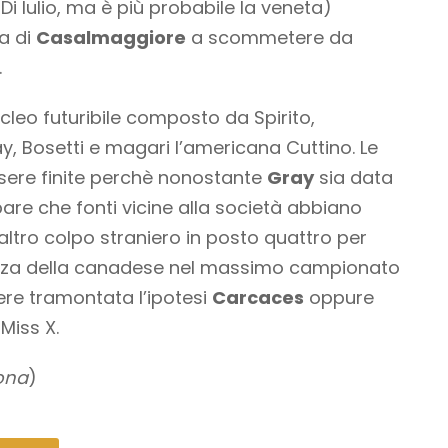
i Iulio, ma è più probabile la veneta)
a di
Casalmaggiore
a scommetere da
.
leo futuribile composto da Spirito,
, Bosetti e magari l’americana Cuttino. Le
sere finite perchè nonostante
Gray
sia data
re che fonti vicine alla società abbiano
 altro colpo straniero in posto quattro per
ienza della canadese nel massimo campionato
ere tramontata l’ipotesi
Carcaces
oppure
Miss X.
ona
)