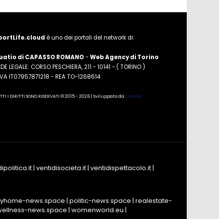
portLife.cloud
è uno dei portali del network di:
uatio di CAPASSO ROMANO
-
Web Agency di Torino
DE LEGALE: CORSO PESCHIERA, 211 - 10141 - ( TORINO )
.IVA IT07957871218 - REA TO-1268614
TTI I DIRITTI SONO RISERVATI © 2015 - 2026 | Sviluppato da:
Quatio
ipolitica.it
|
ventidisocieta.it
|
ventidispettacolo.it
|
yhome-news.space
|
politic-news.space
|
realestate-
wellness-news.space
|
womenworld.eu
|