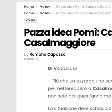
You are here:
Home
Volley
Pazza idea Pomì: Caterina Bosetti a Casalmaggi
You are here:
Home
Volley
Pazza idea Pomì: Caterina Bosetti a Casalmaggi
VOLLEY
Pazza idea Pomì: Ca
Casalmaggiore
by
Romano Capasso
8 anni fa
Di
Redazione
Più che un azzardo una s
permetterebbero a
Casalm
non solo per quest’anno ma a
La situazione delle schiacciatr