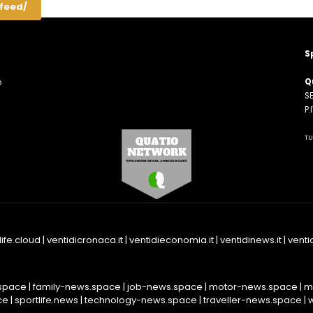
/feed/
S
Q
o
SE
n
P
TU
life.cloud
|
ventidicronaca.it
|
ventidieconomia.it
|
ventidinews.it
|
ventid
space
|
family-news.space
|
job-news.space
|
motor-news.space
|
m
ce
|
sportlife.news
|
technology-news.space
|
traveller-news.space
|