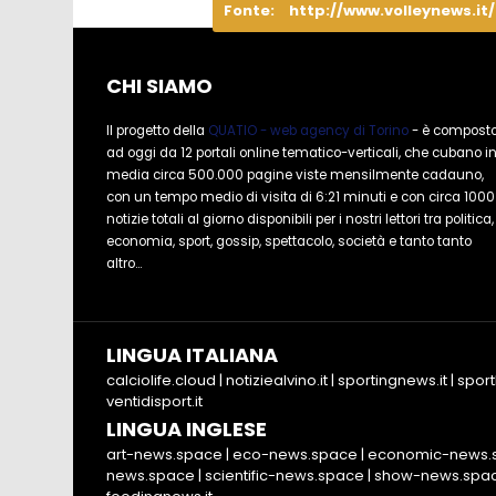
Fonte:
http://www.volleynews.it
CHI SIAMO
Il progetto della
QUATIO - web agency di Torino
- è compost
ad oggi da 12 portali online tematico-verticali, che cubano i
media circa 500.000 pagine viste mensilmente cadauno,
con un tempo medio di visita di 6:21 minuti e con circa 1000
notizie totali al giorno disponibili per i nostri lettori tra politica,
economia, sport, gossip, spettacolo, società e tanto tanto
altro...
LINGUA ITALIANA
calciolife.cloud
|
notiziealvino.it
|
sportingnews.it
|
sport
ventidisport.it
LINGUA INGLESE
art-news.space
|
eco-news.space
|
economic-news.
news.space
|
scientific-news.space
|
show-news.spa