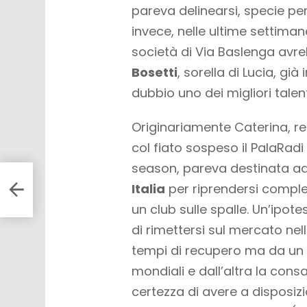
pareva delinearsi, specie per
invece, nelle ultime settiman
società di Via Baslenga avre
Bosetti
, sorella di Lucia, gi
dubbio uno dei migliori talenti
Originariamente Caterina, re
col fiato sospeso il PalaRadi
season, pareva destinata ad 
Italia
per riprendersi complet
un club sulle spalle. Un’ipo
di rimettersi sul mercato nel
tempi di recupero ma da un l
mondiali e dall’altra la cons
certezza di avere a disposiz