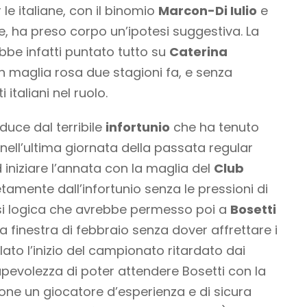
 le italiane, con il binomio
Marcon-Di Iulio
e
e, ha preso corpo un’ipotesi suggestiva. La
bbe infatti puntato tutto su
Caterina
à in maglia rosa due stagioni fa, e senza
 italiani nel ruolo.
duce dal terribile
infortunio
che ha tenuto
 nell’ultima giornata della passata regular
iniziare l’annata con la maglia del
Club
amente dall’infortunio senza le pressioni di
tesi logica che avrebbe permesso poi a
Bosetti
la finestra di febbraio senza dover affrettare i
ato l’inizio del campionato ritardato dai
apevolezza di poter attendere Bosetti con la
ione un giocatore d’esperienza e di sicura