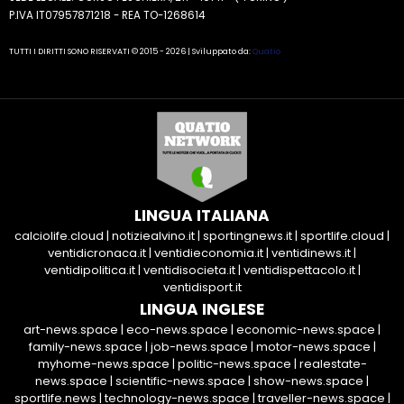
P.IVA IT07957871218 - REA TO-1268614
TUTTI I DIRITTI SONO RISERVATI © 2015 - 2026 | Sviluppato da:
Quatio
LINGUA ITALIANA
calciolife.cloud
|
notiziealvino.it
|
sportingnews.it
|
sportlife.cloud
|
ventidicronaca.it
|
ventidieconomia.it
|
ventidinews.it
|
ventidipolitica.it
|
ventidisocieta.it
|
ventidispettacolo.it
|
ventidisport.it
LINGUA INGLESE
art-news.space
|
eco-news.space
|
economic-news.space
|
family-news.space
|
job-news.space
|
motor-news.space
|
myhome-news.space
|
politic-news.space
|
realestate-
news.space
|
scientific-news.space
|
show-news.space
|
sportlife.news
|
technology-news.space
|
traveller-news.space
|