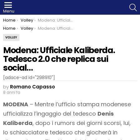
S
Menu
You are here:
Home
Volley
Modena: Ufficiale Kaliberda. Tedesco 2.0 che replica sui social…
You are here:
Home
Volley
Modena: Ufficiale Kaliberda. Tedesco 2.0 che replica sui social…
VOLLEY
Modena: Ufficiale Kaliberda.
Tedesco 2.0 che replica sui
social…
[adace-ad id="298910"]
by
Romano Capasso
8 anni fa
MODENA
– Mentre l’ufficio stampa modenese
ufficializza l’ingaggio del tedesco
Denis
Kaliberda
, dopo i rumors dei giorni scorsi, lui,
lo schiacciatore tedesco che giocherà in