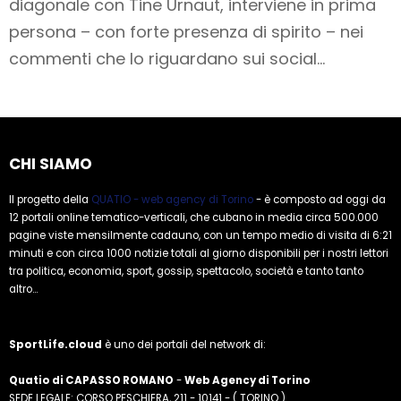
diagonale con Tine Urnaut, interviene in prima
persona – con forte presenza di spirito – nei
commenti che lo riguardano sui social…
CHI SIAMO
Il progetto della
QUATIO - web agency di Torino
- è composto ad oggi da
12 portali online tematico-verticali, che cubano in media circa 500.000
pagine viste mensilmente cadauno, con un tempo medio di visita di 6:21
minuti e con circa 1000 notizie totali al giorno disponibili per i nostri lettori
tra politica, economia, sport, gossip, spettacolo, società e tanto tanto
altro...
SportLife.cloud
è uno dei portali del network di:
Quatio di CAPASSO ROMANO
-
Web Agency di Torino
SEDE LEGALE: CORSO PESCHIERA, 211 - 10141 - ( TORINO )