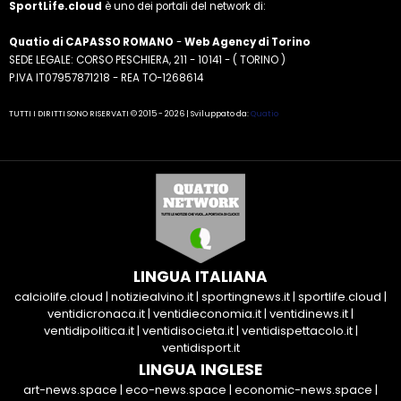
SportLife.cloud
è uno dei portali del network di:
Quatio di CAPASSO ROMANO
-
Web Agency di Torino
SEDE LEGALE: CORSO PESCHIERA, 211 - 10141 - ( TORINO )
P.IVA IT07957871218 - REA TO-1268614
TUTTI I DIRITTI SONO RISERVATI © 2015 - 2026 | Sviluppato da:
Quatio
LINGUA ITALIANA
calciolife.cloud
|
notiziealvino.it
|
sportingnews.it
|
sportlife.cloud
|
ventidicronaca.it
|
ventidieconomia.it
|
ventidinews.it
|
ventidipolitica.it
|
ventidisocieta.it
|
ventidispettacolo.it
|
ventidisport.it
LINGUA INGLESE
art-news.space
|
eco-news.space
|
economic-news.space
|