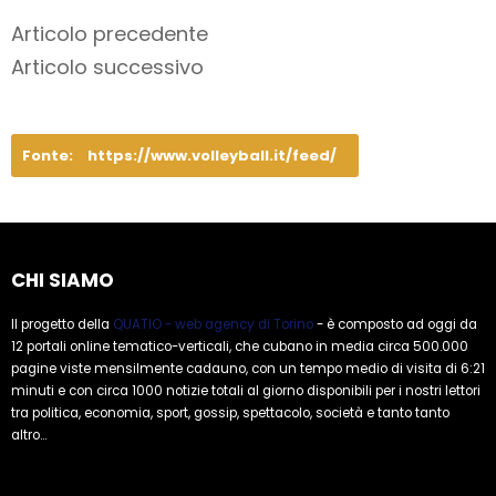
Articolo precedente
Articolo successivo
Fonte:
https://www.volleyball.it/feed/
CHI SIAMO
Il progetto della
QUATIO - web agency di Torino
- è composto ad oggi da
12 portali online tematico-verticali, che cubano in media circa 500.000
pagine viste mensilmente cadauno, con un tempo medio di visita di 6:21
minuti e con circa 1000 notizie totali al giorno disponibili per i nostri lettori
tra politica, economia, sport, gossip, spettacolo, società e tanto tanto
altro...