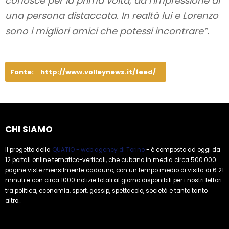
conosce per la prima volta, dà l’impressione di
una persona distaccata. In realtà lui e Lorenzo
sono i migliori amici che potessi incontrare”.
Fonte:
http://www.volleynews.it/feed/
CHI SIAMO
Il progetto della
QUATIO - web agency di Torino
- è composto ad oggi da
12 portali online tematico-verticali, che cubano in media circa 500.000
pagine viste mensilmente cadauno, con un tempo medio di visita di 6:21
minuti e con circa 1000 notizie totali al giorno disponibili per i nostri lettori
tra politica, economia, sport, gossip, spettacolo, società e tanto tanto
altro...