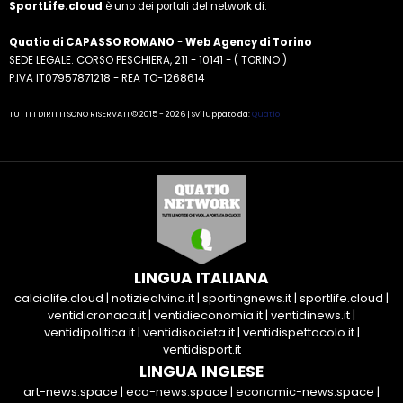
SportLife.cloud
è uno dei portali del network di:
Quatio di CAPASSO ROMANO
-
Web Agency di Torino
SEDE LEGALE: CORSO PESCHIERA, 211 - 10141 - ( TORINO )
P.IVA IT07957871218 - REA TO-1268614
TUTTI I DIRITTI SONO RISERVATI © 2015 - 2026 | Sviluppato da:
Quatio
LINGUA ITALIANA
calciolife.cloud
|
notiziealvino.it
|
sportingnews.it
|
sportlife.cloud
|
ventidicronaca.it
|
ventidieconomia.it
|
ventidinews.it
|
ventidipolitica.it
|
ventidisocieta.it
|
ventidispettacolo.it
|
ventidisport.it
LINGUA INGLESE
art-news.space
|
eco-news.space
|
economic-news.space
|