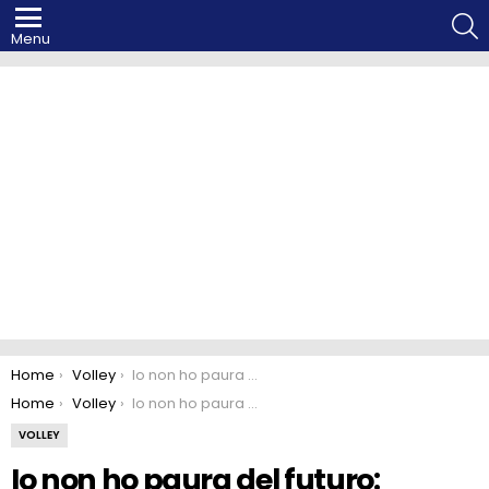
S
Menu
You are here:
Home
Volley
Io non ho paura del futuro: intervista a Marco Falaschi
You are here:
Home
Volley
Io non ho paura del futuro: intervista a Marco Falaschi
VOLLEY
Io non ho paura del futuro: