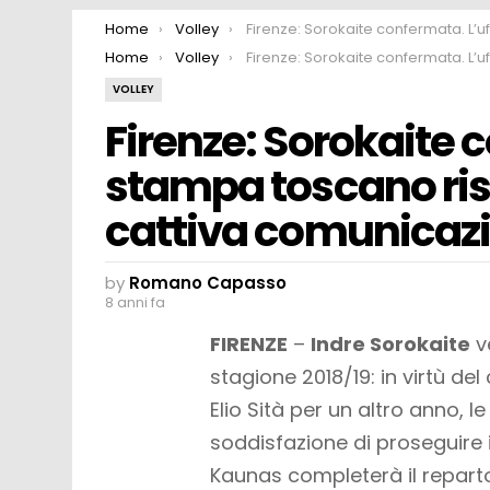
You are here:
Home
Volley
Firenze: Sorokaite confermata. L’ufficio stampa toscano risolve il problema della cattiva comunicazione… Cancellan
You are here:
Home
Volley
Firenze: Sorokaite confermata. L’ufficio stampa toscano risolve il problema della cattiva comunicazione… Cancellan
VOLLEY
Firenze: Sorokaite c
stampa toscano riso
cattiva comunicaz
by
Romano Capasso
8 anni fa
FIRENZE
–
Indre Sorokaite
ve
stagione 2018/19: in virtù del
Elio Sità per un altro anno, 
soddisfazione di proseguire 
Kaunas completerà il reparto