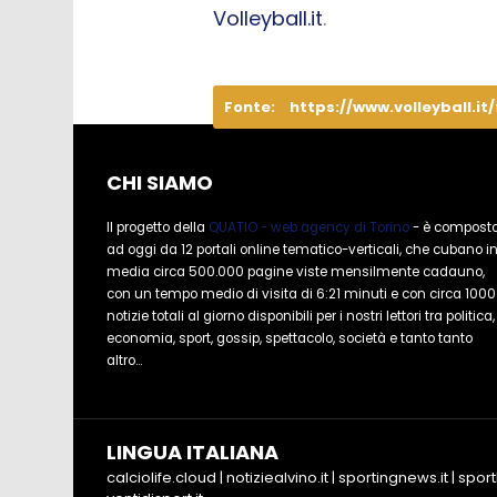
Volleyball.it
.
Fonte:
https://www.volleyball.it
CHI SIAMO
Il progetto della
QUATIO - web agency di Torino
- è compost
ad oggi da 12 portali online tematico-verticali, che cubano i
media circa 500.000 pagine viste mensilmente cadauno,
con un tempo medio di visita di 6:21 minuti e con circa 1000
notizie totali al giorno disponibili per i nostri lettori tra politica,
economia, sport, gossip, spettacolo, società e tanto tanto
altro...
LINGUA ITALIANA
calciolife.cloud
|
notiziealvino.it
|
sportingnews.it
|
sport