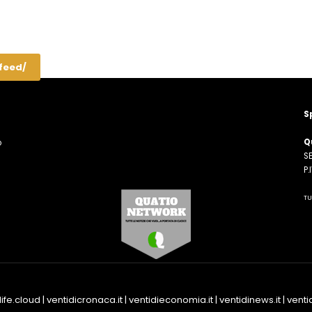
/feed/
S
Q
o
SE
n
P
TU
life.cloud
|
ventidicronaca.it
|
ventidieconomia.it
|
ventidinews.it
|
ventid