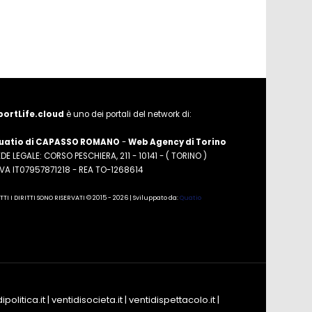
portLife.cloud
è uno dei portali del network di:
uatio di CAPASSO ROMANO
-
Web Agency di Torino
DE LEGALE: CORSO PESCHIERA, 211 - 10141 - ( TORINO )
.IVA IT07957871218 - REA TO-1268614
TTI I DIRITTI SONO RISERVATI © 2015 - 2026 | Sviluppato da:
Quatio
ipolitica.it
|
ventidisocieta.it
|
ventidispettacolo.it
|