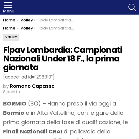
S
Menu
You are here:
Home
Volley
Fipav Lombardia: Campionati Nazionali Under 18 F., la prima giornata
You are here:
Home
Volley
Fipav Lombardia: Campionati Nazionali Under 18 F., la prima giornata
VOLLEY
Fipav Lombardia: Campionati
Nazionali Under 18 F., la prima
giornata
[adace-ad id="298910"]
by
Romano Capasso
8 anni fa
BORMIO
(SO) – Hanno preso il via oggi a
Bormio
e in Alta Valtellina, con le gare della
prima giornata della fase di qualificazione, le
Finali Nazionali CRAI
di pallavolo della