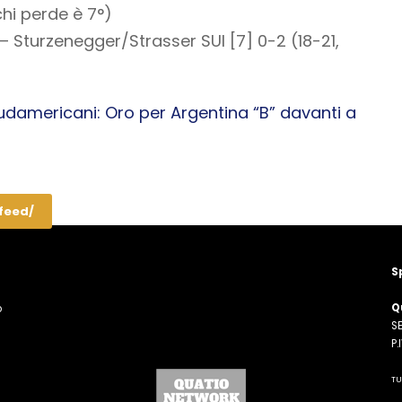
chi perde è 7°)
 Sturzenegger/Strasser SUI [7] 0-2 (18-21,
udamericani: Oro per Argentina “B” davanti a
/feed/
S
Q
o
SE
n
P
TU