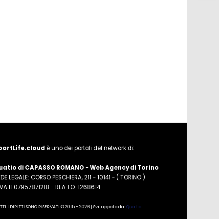
portLife.cloud
è uno dei portali del network di:
uatio di CAPASSO ROMANO
-
Web Agency di Torino
DE LEGALE: CORSO PESCHIERA, 211 - 10141 - ( TORINO )
.IVA IT07957871218 - REA TO-1268614
TTI I DIRITTI SONO RISERVATI © 2015 - 2026 | Sviluppato da:
Quatio