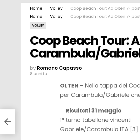
You are here:
Home
Volley
Coop Beach Tour: Ad Olten 7° posto per Carambula/Gabri
You are here:
Home
Volley
Coop Beach Tour: Ad Olten 7° posto per Carambula/Gabri
VOLLEY
Coop Beach Tour: Ad
Carambula/Gabrie
by
Romano Capasso
8 anni fa
OLTEN –
Nella tappa del Coop
per Carambula/Gabriele che 
Risultati 31 maggio
1° turno tabellone vincenti
Gabriele/Carambula ITA [3] – 