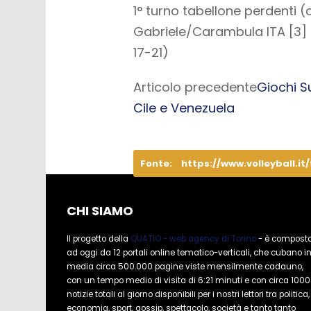
1° turno tabellone perdenti (
Gabriele/Carambula ITA [3] –
17-21)
Articolo precedente
Giochi S
Cile e Venezuela
Fonte:
https://www.volleyball.it
CHI SIAMO
Il progetto della
QUATIO - web agency di Torino
- è compost
ad oggi da 12 portali online tematico-verticali, che cubano i
media circa 500.000 pagine viste mensilmente cadauno,
con un tempo medio di visita di 6:21 minuti e con circa 1000
notizie totali al giorno disponibili per i nostri lettori tra politica,
economia, sport, gossip, spettacolo, società e tanto tanto