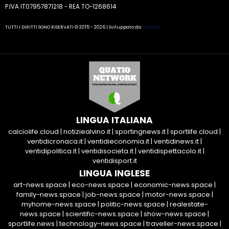
P.IVA IT07957871218 - REA TO-1268614
TUTTI I DIRITTI SONO RISERVATI © 2015 - 2026 | Sviluppato da:
Quatio
LINGUA ITALIANA
calciolife.cloud
|
notiziealvino.it
|
sportingnews.it
|
sportlife.cloud
|
ventidicronaca.it
|
ventidieconomia.it
|
ventidinews.it
|
ventidipolitica.it
|
ventidisocieta.it
|
ventidispettacolo.it
|
ventidisport.it
LINGUA INGLESE
art-news.space
|
eco-news.space
|
economic-news.space
|
family-news.space
|
job-news.space
|
motor-news.space
|
myhome-news.space
|
politic-news.space
|
realestate-
news.space
|
scientific-news.space
|
show-news.space
|
sportlife.news
|
technology-news.space
|
traveller-news.space
|