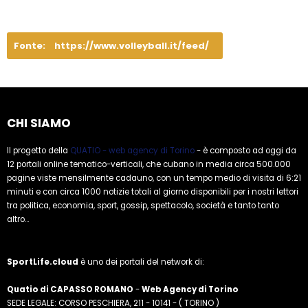
Fonte:
https://www.volleyball.it/feed/
CHI SIAMO
Il progetto della
QUATIO - web agency di Torino
- è composto ad oggi da
12 portali online tematico-verticali, che cubano in media circa 500.000
pagine viste mensilmente cadauno, con un tempo medio di visita di 6:21
minuti e con circa 1000 notizie totali al giorno disponibili per i nostri lettori
tra politica, economia, sport, gossip, spettacolo, società e tanto tanto
altro...
SportLife.cloud
è uno dei portali del network di:
Quatio di CAPASSO ROMANO
-
Web Agency di Torino
SEDE LEGALE: CORSO PESCHIERA, 211 - 10141 - ( TORINO )