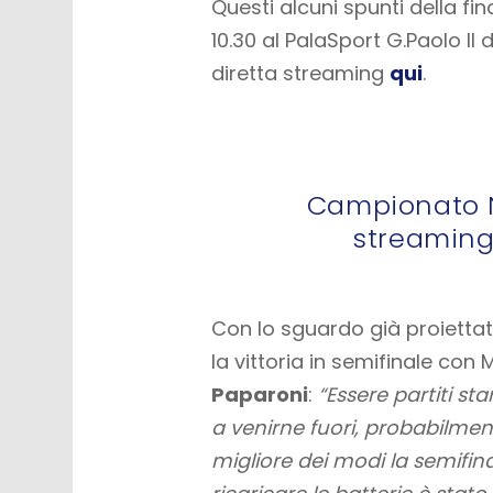
Questi alcuni spunti della f
10.30 al PalaSport G.Paolo I
diretta streaming
qui
.
Campionato N
streaming
Con lo sguardo già proietta
la vittoria in semifinale con
Paparoni
:
“Essere partiti st
a venirne fuori, probabilment
migliore dei modi la semifin