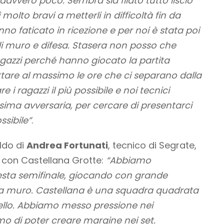
o davvero poco. Sembra sia filato tutto liscio
lto bravi a metterli in difficoltà fin da
anno faticato in ricezione e per noi è stata poi
di muro e difesa. Stasera non posso che
gazzi perché hanno giocato la partita
ttare al massimo le ore che ci separano dalla
e i ragazzi il più possibile e noi tecnici
sima avversaria, per cercare di presentarci
sibile”
.
ldo di
Andrea Fortunati
, tecnico di Segrate,
le con Castellana Grotte:
“Abbiamo
esta semifinale, giocando con grande
he a muro. Castellana è una squadra quadrata
ivello. Abbiamo messo pressione nei
o di poter creare margine nei set.