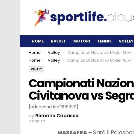
HOME
BASKET
MOTORI
TENNIS
VOLLEY
You are here:
Home
Volley
Campionati Nazionali Under 18 M.: Civitanova vs Segrate sfida da scud
You are here:
Home
Volley
Campionati Nazionali Under 18 M.: Civitanova vs Segrate sfida da scud
VOLLEY
Campionati Nazional
Civitanova vs Segra
[adace-ad id="298910"]
by
Romano Capasso
8 anni fa
MASSAFRA –
Sarà il Palaspo