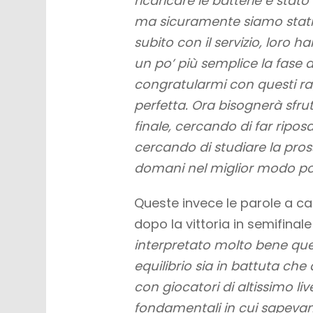
ricaricare le batterie è stat
ma sicuramente siamo stati mo
subito con il servizio, loro h
un po’ più semplice la fase 
congratularmi con questi ra
perfetta. Ora bisognerà sfru
finale, cercando di far riposar
cercando di studiare la pros
domani nel miglior modo pos
Queste invece le parole a ca
dopo la vittoria in semifina
interpretato molto bene qu
equilibrio sia in battuta c
con giocatori di altissimo l
fondamentali in cui sapevam