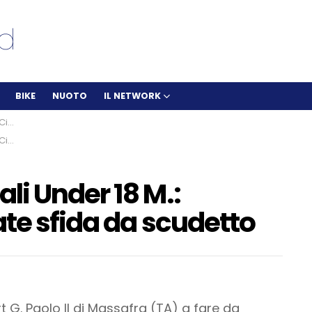
BIKE
NUOTO
IL NETWORK
etto
etto
i Under 18 M.:
te sfida da scudetto
rt G. Paolo II di Massafra (TA) a fare da