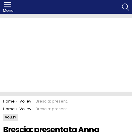
S
Menu
You are here:
Home
Volley
Brescia: presentata Anna Nicoletti
You are here:
Home
Volley
Brescia: presentata Anna Nicoletti
VOLLEY
Brescia: presentata Anna