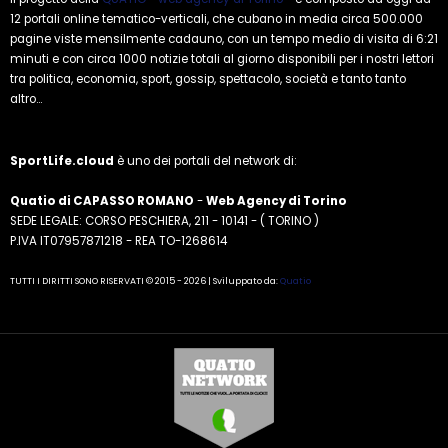
12 portali online tematico-verticali, che cubano in media circa 500.000
pagine viste mensilmente cadauno, con un tempo medio di visita di 6:21
minuti e con circa 1000 notizie totali al giorno disponibili per i nostri lettori
tra politica, economia, sport, gossip, spettacolo, società e tanto tanto
altro...
SportLife.cloud
è uno dei portali del network di:
Quatio di CAPASSO ROMANO
-
Web Agency di Torino
SEDE LEGALE: CORSO PESCHIERA, 211 - 10141 - ( TORINO )
P.IVA IT07957871218 - REA TO-1268614
TUTTI I DIRITTI SONO RISERVATI © 2015 - 2026 | Sviluppato da:
Quatio