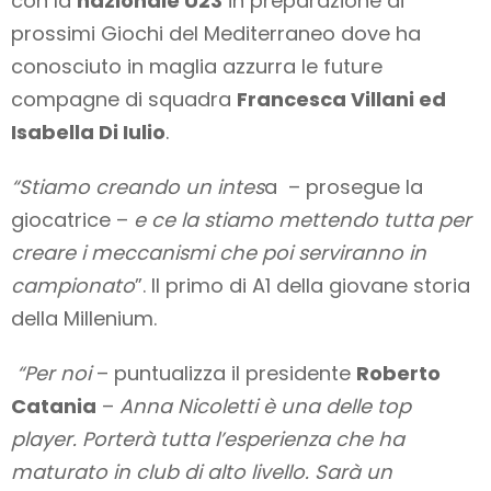
con la
nazionale U23
in preparazione ai
prossimi Giochi del Mediterraneo dove ha
conosciuto in maglia azzurra le future
compagne di squadra
Francesca Villani ed
Isabella Di Iulio
.
“Stiamo creando un intes
a – prosegue la
giocatrice –
e ce la stiamo mettendo tutta per
creare i meccanismi che poi serviranno in
campionato
”. Il primo di A1 della giovane storia
della Millenium.
“Per noi
– puntualizza il presidente
Roberto
Catania
–
Anna Nicoletti è una delle top
player. Porterà tutta l’esperienza che ha
maturato in club di alto livello. Sarà un