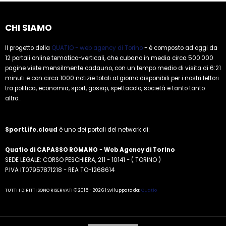
CHI SIAMO
Il progetto della
QUATIO - web agency di Torino
- è composto ad oggi da
12 portali online tematico-verticali, che cubano in media circa 500.000
pagine viste mensilmente cadauno, con un tempo medio di visita di 6:21
minuti e con circa 1000 notizie totali al giorno disponibili per i nostri lettori
tra politica, economia, sport, gossip, spettacolo, società e tanto tanto
altro...
SportLife.cloud
è uno dei portali del network di:
Quatio di CAPASSO ROMANO
-
Web Agency di Torino
SEDE LEGALE: CORSO PESCHIERA, 211 - 10141 - ( TORINO )
P.IVA IT07957871218 - REA TO-1268614
TUTTI I DIRITTI SONO RISERVATI © 2015 - 2026 | Sviluppato da:
Quatio