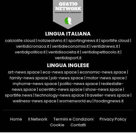
LINGUA ITALIANA
calciolife.cloud
|
notiziealvino.it
|
sportingnews.it
|
sportlife.cloud
|
ventidicronaca.it
|
ventidieconomia.it
|
ventidinews.it
|
ventidipolitica.it
|
ventidisocieta.it
|
ventidispettacolo.it
|
ventidisport.it
LINGUA INGLESE
art-news.space
|
eco-news.space
|
economic-news.space
|
family-news.space
|
job-news.space
|
motor-news.space
|
myhome-news.space
|
politic-news.space
|
realestate-
news.space
|
scientific-news.space
|
show-news.space
|
sportlife.news
|
technology-news.space
|
traveller-news.space
|
wellness-news.space
|
womenworld.eu
|
foodingnews.it
Home
Il Network
Termini e Condizioni
Privacy Policy
Cookie
Contatti