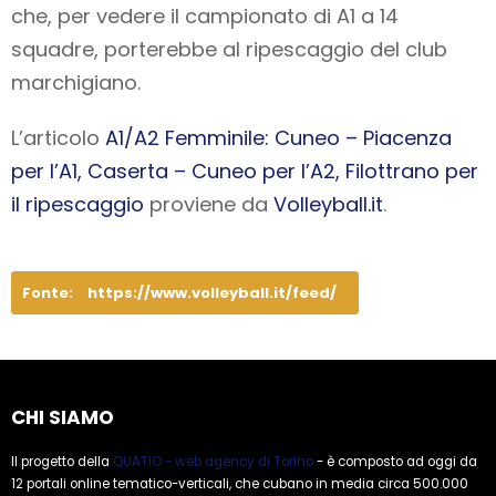
che, per vedere il campionato di A1 a 14
squadre, porterebbe al ripescaggio del club
marchigiano.
L’articolo
A1/A2 Femminile: Cuneo – Piacenza
per l’A1, Caserta – Cuneo per l’A2, Filottrano per
il ripescaggio
proviene da
Volleyball.it
.
Fonte:
https://www.volleyball.it/feed/
CHI SIAMO
Il progetto della
QUATIO - web agency di Torino
- è composto ad oggi da
12 portali online tematico-verticali, che cubano in media circa 500.000