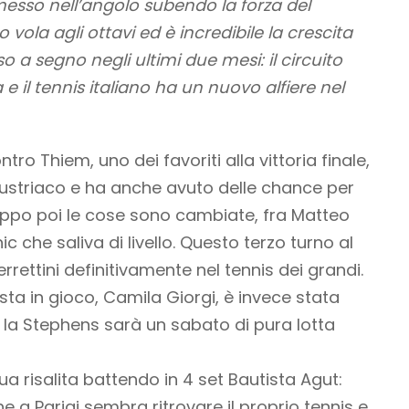
esso nell’angolo subendo la forza del
 vola agli ottavi ed è incredibile la crescita
a segno negli ultimi due mesi: il circuito
 il tennis italiano ha un nuovo alfiere nel
ntro Thiem, uno dei favoriti alla vittoria finale,
’austriaco e ha anche avuto delle chance per
troppo poi le cose sono cambiate, fra Matteo
c che saliva di livello. Questo terzo turno al
rettini definitivamente nel tennis dei grandi.
asta in gioco, Camila Giorgi, è invece stata
la Stephens sarà un sabato di pura lotta
a risalita battendo in 4 set Bautista Agut:
he a Parigi sembra ritrovare il proprio tennis e