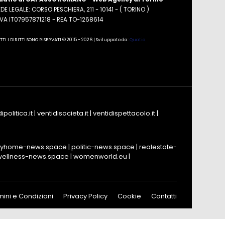
DE LEGALE: CORSO PESCHIERA, 211 - 10141 - ( TORINO )
.IVA IT07957871218 - REA TO-1268614
TTI I DIRITTI SONO RISERVATI © 2015 - 2026 | Sviluppato da:
Quatio
ipolitica.it
|
ventidisocieta.it
|
ventidispettacolo.it
|
yhome-news.space
|
politic-news.space
|
realestate-
wellness-news.space
|
womenworld.eu
|
mini e Condizioni
Privacy Policy
Cookie
Contatti