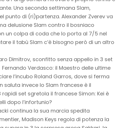
tante. Una seconda settimana Slam,
el punto di (ri)partenza. Alexander Zverev va
ima delusione Slam contro il bosniaco
n un colpa di coda che lo porta al 7/5 nel
atare il tabù Slam c’è bisogno però di un altro
garo Dimitrov, sconfitto senza appello in 3 set
li) Fernando Verdasco: il Maestro delle ultime
ciare l’incubo Roland Garros, dove si ferma
n saluta invece lo Slam francese è il
 rapidi set sgretola il francese Simon: Kei è
lli dopo l’infortunio?
acki continua la sua marcia spedita
mentier, Madison Keys regola di potenza la
a supera in 3 la sorpresa greca Sakkari, la