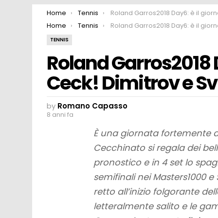
You are here:
Home
Tennis
Roland Garros2018 Day6: è il giorno del Ceck! Dimitrov e Svitolina sono già f
You are here:
Home
Tennis
Roland Garros2018 Day6: è il giorno del Ceck! Dimitrov e Svitolina sono già f
TENNIS
Roland Garros2018 D
Ceck! Dimitrov e Svi
by
Romano Capasso
8 anni fa
È una giornata fortemente a
Cecchinato si regala dei bell
pronostico e in 4 set lo spa
semifinali nei Masters1000 e 
retto all’inizio folgorante d
letteralmente salito e le 