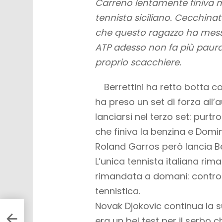
Carreno lentamente finiva m
tennista siciliano. Cecchinato
che questo ragazzo ha messo 
ATP adesso non fa più paura e
proprio scacchiere.
Berrettini ha retto botta co
ha preso un set di forza all
lanciarsi nel terzo set: pur
che finiva la benzina e Domini
Roland Garros però lancia Ber
L’unica tennista italiana rim
rimandata a domani: contro 
tennistica.
Novak Djokovic continua la su
ia ai
era un bel test per il serbo c