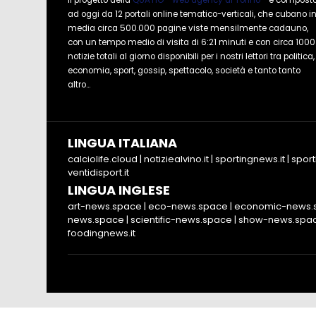
Il progetto della
QUATIO - web agency di Torino
- è compost
ad oggi da 12 portali online tematico-verticali, che cubano i
media circa 500.000 pagine viste mensilmente cadauno,
con un tempo medio di visita di 6:21 minuti e con circa 1000
notizie totali al giorno disponibili per i nostri lettori tra politica,
economia, sport, gossip, spettacolo, società e tanto tanto
altro...
LINGUA ITALIANA
calciolife.cloud
|
notiziealvino.it
|
sportingnews.it
|
sport
ventidisport.it
LINGUA INGLESE
art-news.space
|
eco-news.space
|
economic-news.
news.space
|
scientific-news.space
|
show-news.spa
foodingnews.it