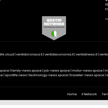
o
SE
n
P
TU
life.cloud
|
ventidicronaca.it
|
ventidieconomia.it
|
ventidinews.it
|
ventid
space
|
family-news.space
|
job-news.space
|
motor-news.space
|
m
ce
|
sportlife.news
|
technology-news.space
|
traveller-news.space
|
Home
Il Network
Ter