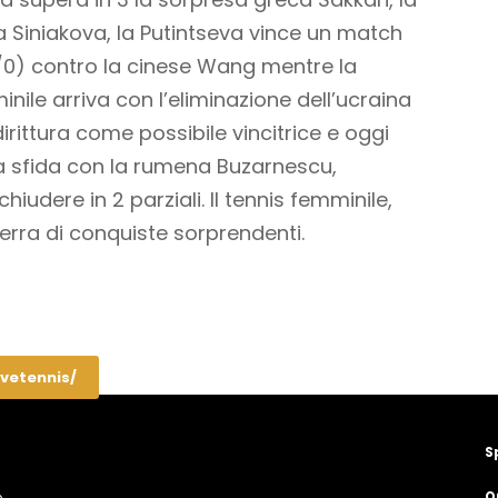
la Siniakova, la Putintseva vince un match
 4/0) contro la cinese Wang mentre la
nile arriva con l’eliminazione dell’ucraina
ddirittura come possibile vincitrice e oggi
la sfida con la rumena Buzarnescu,
iudere in 2 parziali. Il tennis femminile,
rra di conquiste sorprendenti.
ivetennis/
S
Q