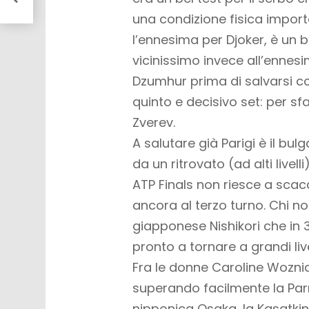
una condizione fisica impor
l’ennesima per Djoker, è un b
vicinissimo invece all’ennes
Dzumhur prima di salvarsi co
quinto e decisivo set: per sf
Zverev.
A salutare già Parigi è il bul
da un ritrovato (ad alti livel
ATP Finals non riesce a scac
ancora al terzo turno. Chi no
giapponese Nishikori che in 3
pronto a tornare a grandi live
Fra le donne Caroline Wozni
superando facilmente la Par
nipponica Osaka, la Kasatkin