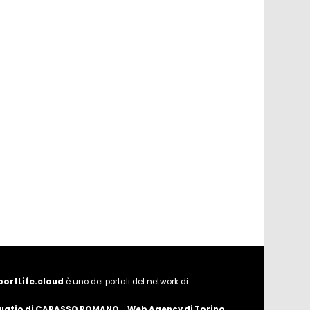
portLife.cloud
è uno dei portali del network di:
uatio di CAPASSO ROMANO
-
Web Agency di Torino