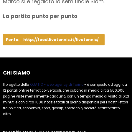
Marco si è regalato la semifinale Slam.
La partita punto per punto
Fonte:
http://feed.livetennis.it/livetennis/
CHI SIAMO
Il progetto della
QUATIO - web agency di Torino
- è composto ad oggi da
12 portali online tematico-verticali, che cubano in media circa 500.000
pagine viste mensilmente cadauno, con un tempo medio di visita di 6:21
minuti e con circa 1000 notizie totali al giorno disponibili per i nostri lettori
tra politica, economia, sport, gossip, spettacolo, società e tanto tanto
altro...