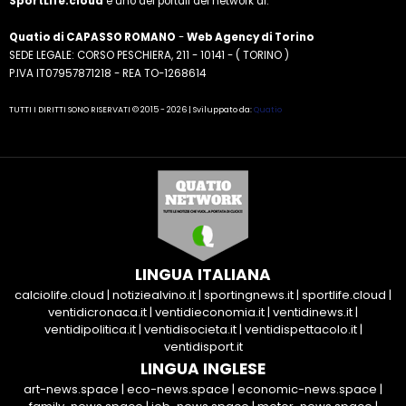
SportLife.cloud
è uno dei portali del network di:
Quatio di CAPASSO ROMANO
-
Web Agency di Torino
SEDE LEGALE: CORSO PESCHIERA, 211 - 10141 - ( TORINO )
P.IVA IT07957871218 - REA TO-1268614
TUTTI I DIRITTI SONO RISERVATI © 2015 - 2026 | Sviluppato da:
Quatio
LINGUA ITALIANA
calciolife.cloud
|
notiziealvino.it
|
sportingnews.it
|
sportlife.cloud
|
ventidicronaca.it
|
ventidieconomia.it
|
ventidinews.it
|
ventidipolitica.it
|
ventidisocieta.it
|
ventidispettacolo.it
|
ventidisport.it
LINGUA INGLESE
art-news.space
|
eco-news.space
|
economic-news.space
|