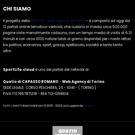
CHI SIAMO
Il progetto della
QUATIO - web agency di Torino
- è composto ad oggi da
12 portali online tematico-verticali, che cubano in media circa 500.000
pagine viste mensilmente cadauno, con un tempo medio di visita di 6:21
minuti e con circa 1000 notizie totali al giorno disponibili per i nostri lettori
tra politica, economia, sport, gossip, spettacolo, società e tanto tanto
altro...
SportLife.cloud
è uno dei portali del network di:
Quatio di CAPASSO ROMANO
-
Web Agency di Torino
SEDE LEGALE: CORSO PESCHIERA, 211 - 10141 - ( TORINO )
P.IVA IT07957871218 - REA TO-1268614
TUTTI I DIRITTI SONO RISERVATI © 2015 - 2026 | Sviluppato da:
Quatio