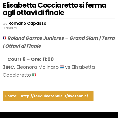
Elisabetta Cocciaretto si ferma
agli ottavi di finale
by
Romano Capasso
8 anni fa
Roland Garros Juniores – Grand Slam | Terra
| Ottavi di Finale
Court 6 – Ore: 11:00
3INC.
Eleonora Molinaro
vs Elisabetta
Cocciaretto
Fonte:
http://feed.livetennis.it/livetennis/