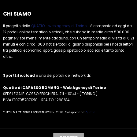
CHI SIAMO
Il progetto della
QUATIO - web agency di Torino
- è composto ad oggi da
12 portali online tematico-verticali, che cubano in media circa 500.000
pagine viste mensilmente cadauno, con un tempo medio di visita di 6:21
minuti e con circa 1000 notizie totali al giorno disponibili per i nostri lettori
tra politica, economia, sport, gossip, spettacolo, società e tanto tanto
altro...
SportLife.cloud
è uno dei portali del network di:
Quatio di CAPASSO ROMANO
-
Web Agency di Torino
SEDE LEGALE: CORSO PESCHIERA, 211 - 10141 - ( TORINO )
P.IVA IT07957871218 - REA TO-1268614
TUTTI I DIRITTI SONO RISERVATI © 2015 - 2026 | Sviluppato da:
Quatio