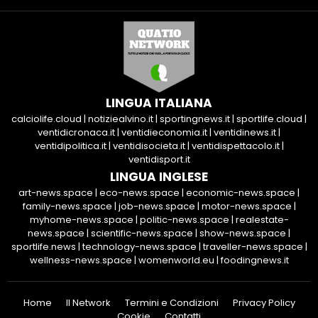
LINGUA ITALIANA
calciolife.cloud
|
notiziealvino.it
|
sportingnews.it
|
sportlife.cloud
|
ventidicronaca.it
|
ventidieconomia.it
|
ventidinews.it
|
ventidipolitica.it
|
ventidisocieta.it
|
ventidispettacolo.it
|
ventidisport.it
LINGUA INGLESE
art-news.space
|
eco-news.space
|
economic-news.space
|
family-news.space
|
job-news.space
|
motor-news.space
|
myhome-news.space
|
politic-news.space
|
realestate-
news.space
|
scientific-news.space
|
show-news.space
|
sportlife.news
|
technology-news.space
|
traveller-news.space
|
wellness-news.space
|
womenworld.eu
|
foodingnews.it
Home
Il Network
Termini e Condizioni
Privacy Policy
Cookie
Contatti