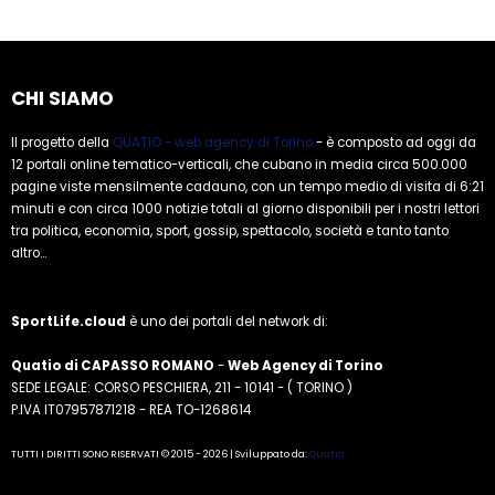
CHI SIAMO
Il progetto della
QUATIO - web agency di Torino
- è composto ad oggi da
12 portali online tematico-verticali, che cubano in media circa 500.000
pagine viste mensilmente cadauno, con un tempo medio di visita di 6:21
minuti e con circa 1000 notizie totali al giorno disponibili per i nostri lettori
tra politica, economia, sport, gossip, spettacolo, società e tanto tanto
altro...
SportLife.cloud
è uno dei portali del network di:
Quatio di CAPASSO ROMANO
-
Web Agency di Torino
SEDE LEGALE: CORSO PESCHIERA, 211 - 10141 - ( TORINO )
P.IVA IT07957871218 - REA TO-1268614
TUTTI I DIRITTI SONO RISERVATI © 2015 - 2026 | Sviluppato da:
Quatio