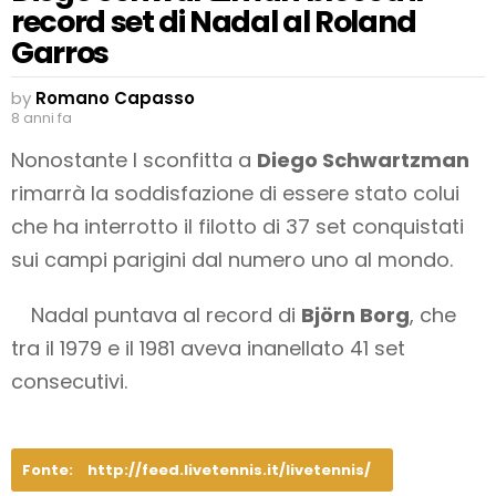
record set di Nadal al Roland
Garros
by
Romano Capasso
8 anni fa
Nonostante l sconfitta a
Diego Schwartzman
rimarrà la soddisfazione di essere stato colui
che ha interrotto il filotto di 37 set conquistati
sui campi parigini dal numero uno al mondo.
Nadal puntava al record di
Björn Borg
, che
tra il 1979 e il 1981 aveva inanellato 41 set
consecutivi.
Fonte:
http://feed.livetennis.it/livetennis/