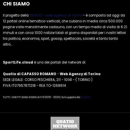
CHI SIAMO
Il progetto della
QUATIO - web agency di Torino
- è composto ad oggi da
12 portali online tematico-verticali, che cubano in media circa 500.000
pagine viste mensilmente cadauno, con un tempo medio di visita di 6:21
minuti e con circa 1000 notizie totali al giorno disponibili per i nostri lettori
tra politica, economia, sport, gossip, spettacolo, società e tanto tanto
altro...
SportLife.cloud
è uno dei portali del network di:
Quatio di CAPASSO ROMANO
-
Web Agency di Torino
SEDE LEGALE: CORSO PESCHIERA, 211 - 10141 - ( TORINO )
P.IVA IT07957871218 - REA TO-1268614
TUTTI I DIRITTI SONO RISERVATI © 2015 - 2026 | Sviluppato da:
Quatio