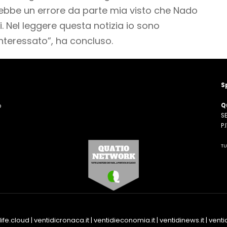
bbe un errore da parte mia visto che Nado
i. Nel leggere questa notizia io sono
nteressato”, ha concluso.
S
Q
o
SE
n
P
TU
life.cloud
|
ventidicronaca.it
|
ventidieconomia.it
|
ventidinews.it
|
ventid