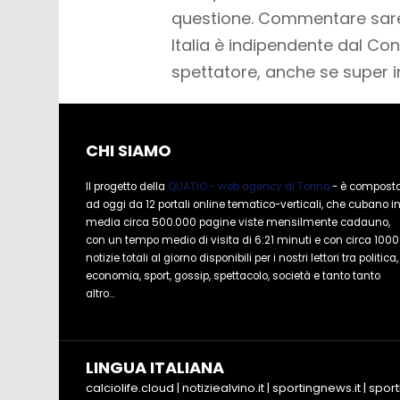
questione. Commentare sare
Italia è indipendente dal Con
spettatore, anche se super i
CHI SIAMO
Il progetto della
QUATIO - web agency di Torino
- è compost
ad oggi da 12 portali online tematico-verticali, che cubano i
media circa 500.000 pagine viste mensilmente cadauno,
con un tempo medio di visita di 6:21 minuti e con circa 1000
notizie totali al giorno disponibili per i nostri lettori tra politica,
economia, sport, gossip, spettacolo, società e tanto tanto
altro...
LINGUA ITALIANA
calciolife.cloud
|
notiziealvino.it
|
sportingnews.it
|
sport