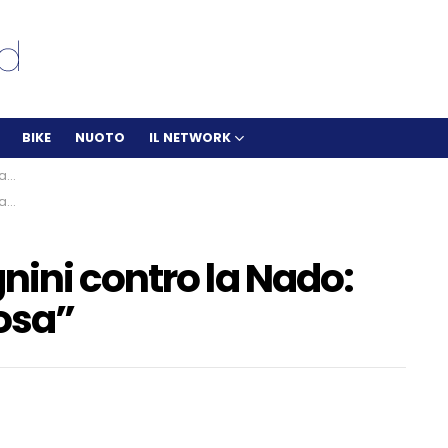
BIKE
NUOTO
IL NETWORK
a”
a”
nini contro la Nado:
osa”