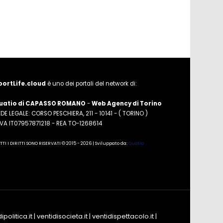
portLife.cloud
è uno dei portali del network di:
uatio di CAPASSO ROMANO
-
Web Agency di Torino
DE LEGALE: CORSO PESCHIERA, 211 - 10141 - ( TORINO )
.IVA IT07957871218 - REA TO-1268614
TTI I DIRITTI SONO RISERVATI © 2015 - 2026 | Sviluppato da:
Quatio
ipolitica.it
|
ventidisocieta.it
|
ventidispettacolo.it
|