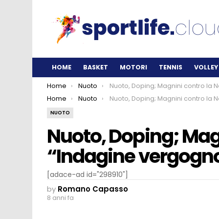
HOME
BASKET
MOTORI
TENNIS
VOLLEY
You are here:
Home
Nuoto
Nuoto, Doping; Magnini contro la Nado: “Indagine vergognos
You are here:
Home
Nuoto
Nuoto, Doping; Magnini contro la Nado: “Indagine vergognos
NUOTO
Nuoto, Doping; Mag
“Indagine vergogn
[adace-ad id="298910"]
by
Romano Capasso
8 anni fa