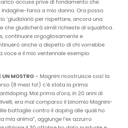
carico accuse prive di fondamento che
a indagine-farsa a mio danno. Ora posso
io ‘giudiziariò per rispettare, ancora una
e che giudicherà simili richieste di squalifica.
e, continuare orgogliosamente e
inuerò anche a dispetto di chi vorrebbe
ia voce e il mio ventennale esempio
E UN MOSTRO
– Magnini ricostruisce così la
orso (8 mesi fa!) c’è stata la prima
ntidoping. Mai prima d’ora, in 20 anni di
livelli, era mai comparso il binomio Magnini-
lle battaglie contro il doping alle quali ho
la mia anima”, aggiunge l’ex azzurro
audizione il 30 ottobre ho dato puntuale e