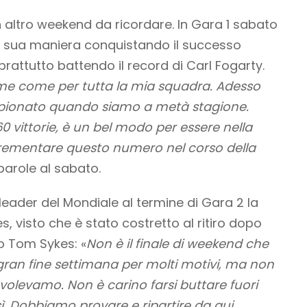
altro weekend da ricordare. In Gara 1 sabato
lla sua maniera conquistando il successo
rattutto battendo il record di Carl Fogarty.
me come per tutta la mia squadra. Adesso
pionato quando siamo a metà stagione.
 vittorie, è un bel modo per essere nella
ncrementare questo numero nel corso della
parole al sabato.
l leader del Mondiale al termine di Gara 2 la
, visto che è stato costretto al ritiro dopo
o Tom Sykes: «
Non è il finale di weekend che
gran fine settimana per molti motivi, ma non
levamo. Non è carino farsi buttare fuori
. Dobbiamo provare e ripartire da qui,