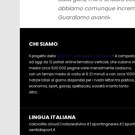
abbiamo comunque incrementa
Guardiamo avanti
».
CHI SIAMO
Il progetto della
QUATIO - web agency di Torino
- è compost
ad oggi da 12 portali online tematico-verticali, che cubano i
media circa 500.000 pagine viste mensilmente cadauno,
con un tempo medio di visita di 6:21 minuti e con circa 1000
notizie totali al giorno disponibili per i nostri lettori tra politica,
economia, sport, gossip, spettacolo, società e tanto tanto
altro...
LINGUA ITALIANA
calciolife.cloud
|
notiziealvino.it
|
sportingnews.it
|
sport
ventidisport.it