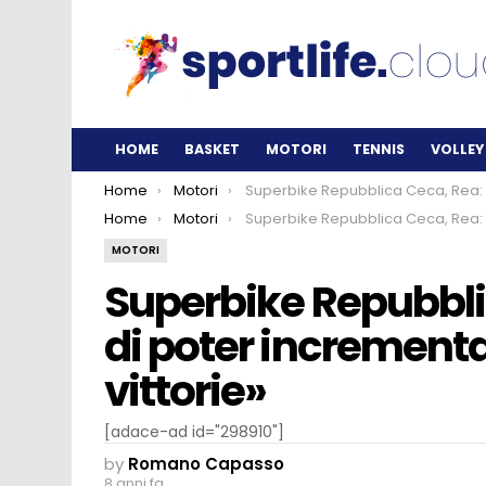
HOME
BASKET
MOTORI
TENNIS
VOLLEY
You are here:
Home
Motori
Superbike Repubblica Ceca, Rea: «Spero di poter incrementare presto queste 60 vittor
You are here:
Home
Motori
Superbike Repubblica Ceca, Rea: «Spero di poter incrementare presto queste 60 vittor
MOTORI
Superbike Repubbli
di poter incrementa
vittorie»
[adace-ad id="298910"]
by
Romano Capasso
8 anni fa