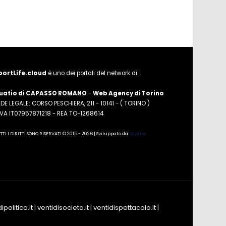
portLife.cloud
è uno dei portali del network di:
uatio di CAPASSO ROMANO
-
Web Agency di Torino
DE LEGALE: CORSO PESCHIERA, 211 - 10141 - ( TORINO )
.IVA IT07957871218 - REA TO-1268614
TTI I DIRITTI SONO RISERVATI © 2015 - 2026 | Sviluppato da:
Quatio
ipolitica.it
|
ventidisocieta.it
|
ventidispettacolo.it
|