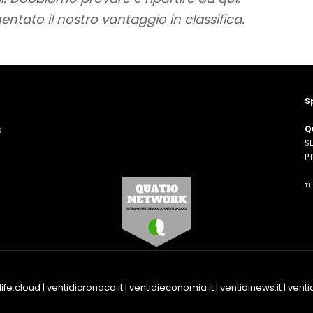
to il nostro vantaggio in classifica.
S
Q
o
SE
n
P
TU
life.cloud
|
ventidicronaca.it
|
ventidieconomia.it
|
ventidinews.it
|
ventid