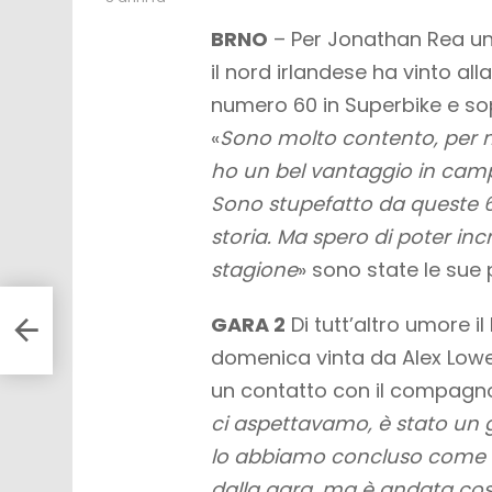
BRNO
– Per Jonathan Rea un 
il nord irlandese ha vinto a
numero 60 in Superbike e sop
«
Sono molto contento, per 
ho un bel vantaggio in cam
Sono stupefatto da queste 60
storia. Ma spero di poter i
stagione
» sono state le sue 
Sono
GARA 2
Di tutt’altro umore i
domenica vinta da Alex Lowes
un contatto con il compagn
ci aspettavamo, è stato un 
lo abbiamo concluso come vo
dalla gara, ma è andata così