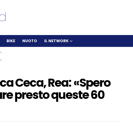
BIKE
NUOTO
IL NETWORK
ie»
ie»
ca Ceca, Rea: «Spero
re presto queste 60