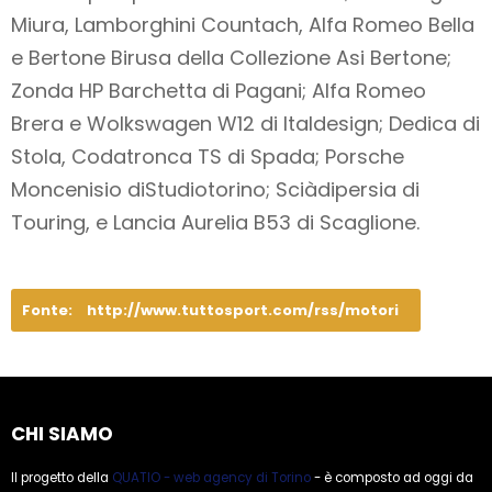
Miura, Lamborghini Countach, Alfa Romeo Bella
e Bertone Birusa della Collezione Asi Bertone;
Zonda HP Barchetta di Pagani; Alfa Romeo
Brera e Wolkswagen W12 di Italdesign; Dedica di
Stola, Codatronca TS di Spada; Porsche
Moncenisio diStudiotorino; Sciàdipersia di
Touring, e Lancia Aurelia B53 di Scaglione.
Fonte:
http://www.tuttosport.com/rss/motori
CHI SIAMO
Il progetto della
QUATIO - web agency di Torino
- è composto ad oggi da