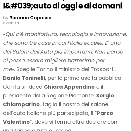
l&#039;auto di oggi e di domani
by
Romano Capasso
8 anni fa
«
Qui c’è manifattura, tecnologia e innovazione,
che sono tre cose in cui l’Italia eccelle. E’ uno
dei Saloni dell’Auto più importanti. Non penso
ci possa essere migliore battesimo per
me
».
Sceglie Torino il ministro dei Trasporti,
Danilo Toninelli
, per la prima uscita pubblica.
Con la sindaca
Chiara Appendino
e il
presidente della Regione Piemonte,
Sergio
Chiamparino
, taglia il nastro del salone
dell’auto italiano più partecipato, il “
Parco
Valentino
”, dove si ferma oltre due ore con
una tappa a tutti gli stand.