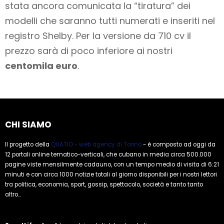
stata ancora comunicata la “tiratura” dei
modelli che saranno tutti numerati e inseriti nel
registro Shelby. Per la versione da 710 cv il
prezzo sarà di poco inferiore ai nostri
centomila euro
.
CHI SIAMO
Il progetto della
QUATIO - web agency di Torino
- è composto ad oggi da
12 portali online tematico-verticali, che cubano in media circa 500.000
pagine viste mensilmente cadauno, con un tempo medio di visita di 6:21
minuti e con circa 1000 notizie totali al giorno disponibili per i nostri lettori
tra politica, economia, sport, gossip, spettacolo, società e tanto tanto
altro...