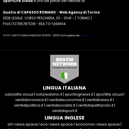
SportLife.cloud
è uno dei portali del network di:
Quatio di CAPASSO ROMANO
-
Web Agency di Torino
SEDE LEGALE: CORSO PESCHIERA, 211 - 10141 - ( TORINO )
P.IVA IT07957871218 - REA TO-1268614
TUTTI I DIRITTI SONO RISERVATI © 2015 - 2026 | Sviluppato da:
Quatio
LINGUA ITALIANA
calciolife.cloud
|
notiziealvino.it
|
sportingnews.it
|
sportlife.cloud
|
ventidicronaca.it
|
ventidieconomia.it
|
ventidinews.it
|
ventidipolitica.it
|
ventidisocieta.it
|
ventidispettacolo.it
|
ventidisport.it
LINGUA INGLESE
art-news.space
|
eco-news.space
|
economic-news.space
|