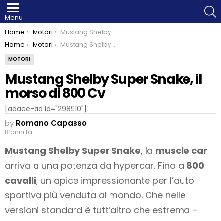
S
Menu
You are here:
Home
Motori
Mustang Shelby Super Snake, il morso di 800 Cv
You are here:
Home
Motori
Mustang Shelby Super Snake, il morso di 800 Cv
MOTORI
Mustang Shelby Super Snake, il
morso di 800 Cv
[adace-ad id="298910"]
by
Romano Capasso
8 anni fa
Mustang Shelby Super Snake
, la
muscle car
arriva a una potenza da hypercar. Fino a
800
cavalli
, un apice impressionante per l’auto
sportiva più venduta al mondo. Che nelle
versioni standard è tutt’altro che estrema –