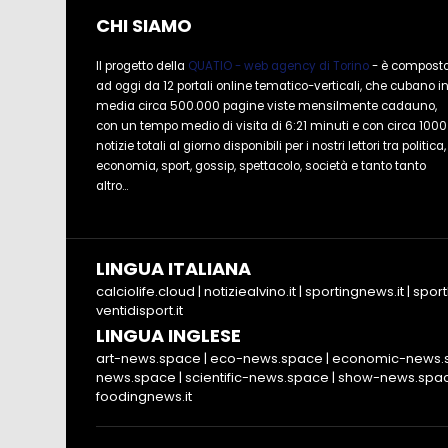
CHI SIAMO
Il progetto della
QUATIO - web agency di Torino
- è compost
ad oggi da 12 portali online tematico-verticali, che cubano i
media circa 500.000 pagine viste mensilmente cadauno,
con un tempo medio di visita di 6:21 minuti e con circa 1000
notizie totali al giorno disponibili per i nostri lettori tra politica,
economia, sport, gossip, spettacolo, società e tanto tanto
altro...
LINGUA ITALIANA
calciolife.cloud
|
notiziealvino.it
|
sportingnews.it
|
sport
ventidisport.it
LINGUA INGLESE
art-news.space
|
eco-news.space
|
economic-news.
news.space
|
scientific-news.space
|
show-news.spa
foodingnews.it