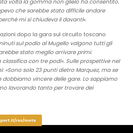
sta volta la gomma non glielo ha consentito.
pevo che sarebbe stato difficile andare
rché mi si chiudeva il davanti
».
zioni dopo la gara sul circuito toscano
inuti sul podio al Mugello valgono tutti gli
sarebbe stato meglio arrivare primi.
assifica con tre podi». Sulle prospettive nel
i: «Sono solo 23 punti dietro Marquez, ma se
e dobbiamo vincere delle gare. Lo sappiamo
mo lavorando tanto per trovare dei
sport.it/rss/moto