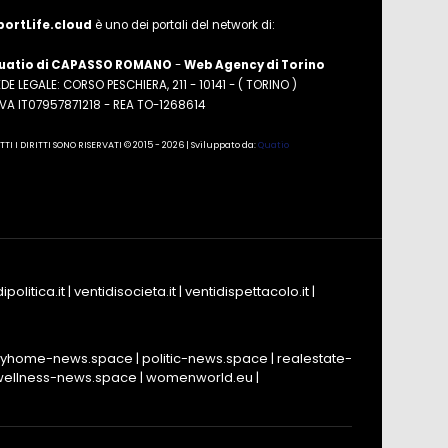
portLife.cloud
è uno dei portali del network di:
uatio di CAPASSO ROMANO
-
Web Agency di Torino
DE LEGALE: CORSO PESCHIERA, 211 - 10141 - ( TORINO )
.IVA IT07957871218 - REA TO-1268614
TTI I DIRITTI SONO RISERVATI © 2015 - 2026 | Sviluppato da:
Quatio
ipolitica.it
|
ventidisocieta.it
|
ventidispettacolo.it
|
yhome-news.space
|
politic-news.space
|
realestate-
wellness-news.space
|
womenworld.eu
|