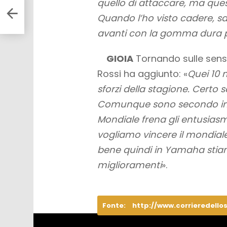
quello di attaccare, ma que
Quando l’ho visto cadere, sa
avanti con la gomma dura pe
GIOIA
Tornando sulle sensa
Rossi ha aggiunto: «
Quei 10 m
sforzi della stagione. Certo 
Comunque sono secondo in cl
Mondiale frena gli entusiasm
vogliamo vincere il mondial
bene quindi in Yamaha stia
miglioramenti
».
Fonte:
http://www.corrieredello