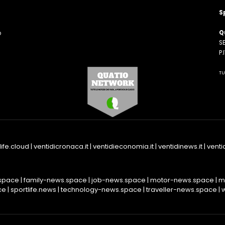
S
Q
o
SE
n
P
TU
life.cloud
|
ventidicronaca.it
|
ventidieconomia.it
|
ventidinews.it
|
ventid
space
|
family-news.space
|
job-news.space
|
motor-news.space
|
m
ce
|
sportlife.news
|
technology-news.space
|
traveller-news.space
|