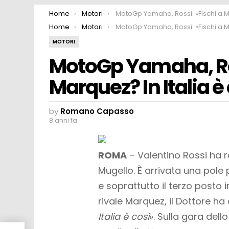
You are here:
Home
Motori
MotoGp Yamaha, Rossi: «Fischi a Marquez? In Italia è co
You are here:
Home
Motori
MotoGp Yamaha, Rossi: «Fischi a Marquez? In Italia è co
MOTORI
MotoGp Yamaha, Ros
Marquez? In Italia è
by
Romano Capasso
8 anni fa
ROMA
– Valentino Rossi ha 
Mugello. È arrivata una pole
e soprattutto il terzo posto i
rivale Marquez, il Dottore 
Italia è così
». Sulla gara del