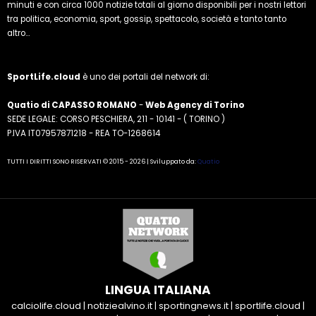
minuti e con circa 1000 notizie totali al giorno disponibili per i nostri lettori
tra politica, economia, sport, gossip, spettacolo, società e tanto tanto
altro...
SportLife.cloud
è uno dei portali del network di:
Quatio di CAPASSO ROMANO
-
Web Agency di Torino
SEDE LEGALE: CORSO PESCHIERA, 211 - 10141 - ( TORINO )
P.IVA IT07957871218 - REA TO-1268614
TUTTI I DIRITTI SONO RISERVATI © 2015 - 2026 | Sviluppato da:
Quatio
LINGUA ITALIANA
calciolife.cloud
|
notiziealvino.it
|
sportingnews.it
|
sportlife.cloud
|