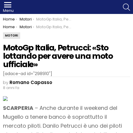
S
Menu
You are here:
Home
Motori
MotoGp Italia, Petrucci: «Sto lottando per avere una moto ufficiale»
You are here:
Home
Motori
MotoGp Italia, Petrucci: «Sto lottando per avere una moto ufficiale»
MOTORI
MotoGp Italia, Petrucci: «Sto
lottando per avere una moto
ufficiale»
[adace-ad id="298910"]
by
Romano Capasso
8 anni fa
SCARPERIA
– Anche durante il weekend del
Mugello a tenere banco è soprattutto il
mercato piloti. Danilo Petrucci è uno dei piloti