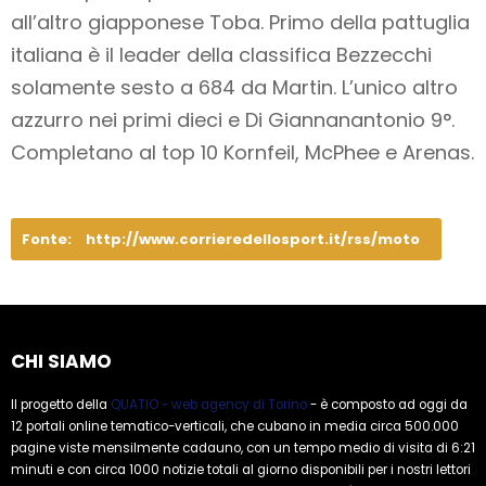
all’altro giapponese Toba. Primo della pattuglia
italiana è il leader della classifica Bezzecchi
solamente sesto a 684 da Martin. L’unico altro
azzurro nei primi dieci e Di Giannanantonio 9°.
Completano al top 10 Kornfeil, McPhee e Arenas.
Fonte:
http://www.corrieredellosport.it/rss/moto
CHI SIAMO
Il progetto della
QUATIO - web agency di Torino
- è composto ad oggi da
12 portali online tematico-verticali, che cubano in media circa 500.000
pagine viste mensilmente cadauno, con un tempo medio di visita di 6:21
minuti e con circa 1000 notizie totali al giorno disponibili per i nostri lettori