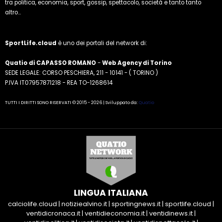
tra politica, economia, sport, gossip, spettacolo, società e tanto tanto
altro...
SportLife.cloud
è uno dei portali del network di:
Quatio di CAPASSO ROMANO
-
Web Agency di Torino
SEDE LEGALE: CORSO PESCHIERA, 211 - 10141 - ( TORINO )
P.IVA IT07957871218 - REA TO-1268614
TUTTI I DIRITTI SONO RISERVATI © 2015 - 2026 | Sviluppato da:
Quatio
LINGUA ITALIANA
calciolife.cloud
|
notiziealvino.it
|
sportingnews.it
|
sportlife.cloud
|
ventidicronaca.it
|
ventidieconomia.it
|
ventidinews.it
|