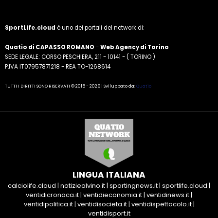
SportLife.cloud
è uno dei portali del network di:
Quatio di CAPASSO ROMANO
-
Web Agency di Torino
SEDE LEGALE: CORSO PESCHIERA, 211 - 10141 - ( TORINO )
P.IVA IT07957871218 - REA TO-1268614
TUTTI I DIRITTI SONO RISERVATI © 2015 - 2026 | Sviluppato da:
Quatio
LINGUA ITALIANA
calciolife.cloud
|
notiziealvino.it
|
sportingnews.it
|
sportlife.cloud
|
ventidicronaca.it
|
ventidieconomia.it
|
ventidinews.it
|
ventidipolitica.it
|
ventidisocieta.it
|
ventidispettacolo.it
|
ventidisport.it