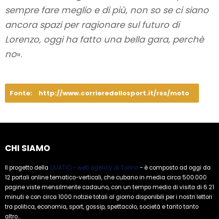
sempre fare meglio e di più, non so se ci siano
ancora spazi per ragionare sul futuro di
Lorenzo, oggi ha fatto una bella gara, perchè
no
».
Fonte:
http://www.corrieredellosport.it/rss/moto
CHI SIAMO
Il progetto della
QUATIO - web agency di Torino
- è composto ad oggi da
12 portali online tematico-verticali, che cubano in media circa 500.000
pagine viste mensilmente cadauno, con un tempo medio di visita di 6:21
minuti e con circa 1000 notizie totali al giorno disponibili per i nostri lettori
tra politica, economia, sport, gossip, spettacolo, società e tanto tanto
altro...