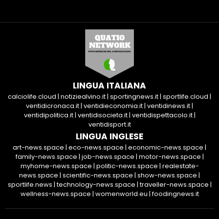
LINGUA ITALIANA
calciolife.cloud
|
notiziealvino.it
|
sportingnews.it
|
sportlife.cloud
|
ventidicronaca.it
|
ventidieconomia.it
|
ventidinews.it
|
ventidipolitica.it
|
ventidisocieta.it
|
ventidispettacolo.it
|
ventidisport.it
LINGUA INGLESE
art-news.space
|
eco-news.space
|
economic-news.space
|
family-news.space
|
job-news.space
|
motor-news.space
|
myhome-news.space
|
politic-news.space
|
realestate-
news.space
|
scientific-news.space
|
show-news.space
|
sportlife.news
|
technology-news.space
|
traveller-news.space
|
wellness-news.space
|
womenworld.eu
|
foodingnews.it