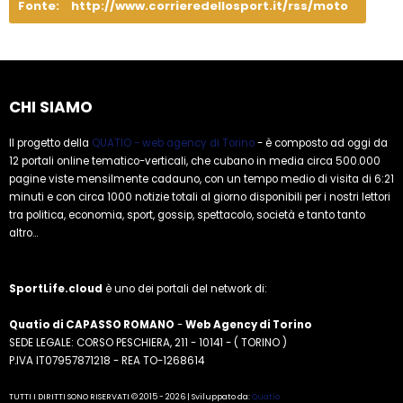
Fonte:
http://www.corrieredellosport.it/rss/moto
CHI SIAMO
Il progetto della
QUATIO - web agency di Torino
- è composto ad oggi da
12 portali online tematico-verticali, che cubano in media circa 500.000
pagine viste mensilmente cadauno, con un tempo medio di visita di 6:21
minuti e con circa 1000 notizie totali al giorno disponibili per i nostri lettori
tra politica, economia, sport, gossip, spettacolo, società e tanto tanto
altro...
SportLife.cloud
è uno dei portali del network di:
Quatio di CAPASSO ROMANO
-
Web Agency di Torino
SEDE LEGALE: CORSO PESCHIERA, 211 - 10141 - ( TORINO )
P.IVA IT07957871218 - REA TO-1268614
TUTTI I DIRITTI SONO RISERVATI © 2015 - 2026 | Sviluppato da:
Quatio