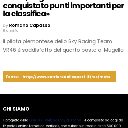
conquistato punti importanti per
la classifica»
by
Romano Capasso
8 anni fa
Il pilota piemontese dello Sky Racing Team
VR46 è soddisfatto del quarto posto al Mugello
Fonte:
http://www.corrieredellosport.it/rss/moto
CHI SIAMO
Il progetto della
QUATIO - web agency di Torino
- è composto ad oggi da
12 portali online tematico-verticali, che cubano in media circa 500.000