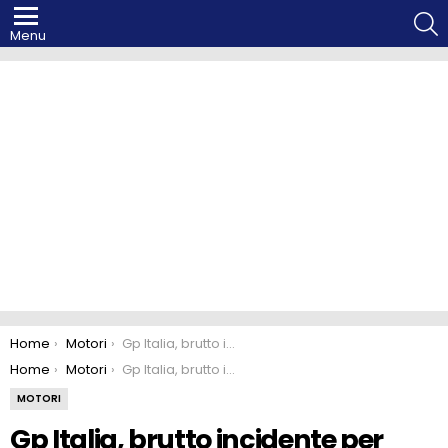
S
Menu
You are here:
Home
Motori
Gp Italia, brutto incidente per Pirro, ma è cosciente: libere sospese
You are here:
Home
Motori
Gp Italia, brutto incidente per Pirro, ma è cosciente: libere sospese
MOTORI
Gp Italia, brutto incidente per