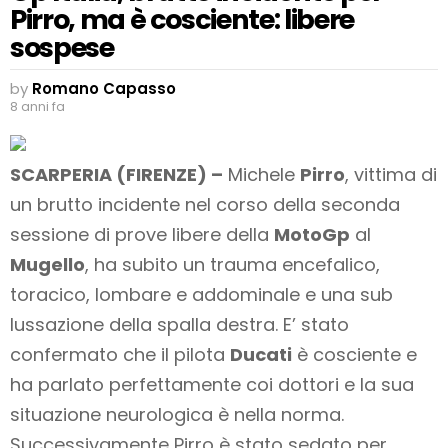
Pirro, ma è cosciente: libere
sospese
by
Romano Capasso
8 anni fa
SCARPERIA (FIRENZE) –
Michele
Pirro
, vittima di
un brutto incidente nel corso della seconda
sessione di prove libere della
MotoGp
al
Mugello
, ha subito un trauma encefalico,
toracico, lombare e addominale e una sub
lussazione della spalla destra. E’ stato
confermato che il pilota
Ducati
è cosciente e
ha parlato perfettamente coi dottori e la sua
situazione neurologica è nella norma.
Successivamente Pirro è stato sedato per