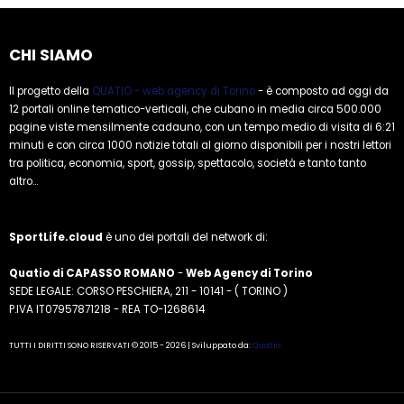
CHI SIAMO
Il progetto della
QUATIO - web agency di Torino
- è composto ad oggi da
12 portali online tematico-verticali, che cubano in media circa 500.000
pagine viste mensilmente cadauno, con un tempo medio di visita di 6:21
minuti e con circa 1000 notizie totali al giorno disponibili per i nostri lettori
tra politica, economia, sport, gossip, spettacolo, società e tanto tanto
altro...
SportLife.cloud
è uno dei portali del network di:
Quatio di CAPASSO ROMANO
-
Web Agency di Torino
SEDE LEGALE: CORSO PESCHIERA, 211 - 10141 - ( TORINO )
P.IVA IT07957871218 - REA TO-1268614
TUTTI I DIRITTI SONO RISERVATI © 2015 - 2026 | Sviluppato da:
Quatio