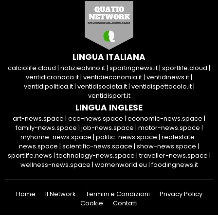
LINGUA ITALIANA
calciolife.cloud
|
notiziealvino.it
|
sportingnews.it
|
sportlife.cloud
|
ventidicronaca.it
|
ventidieconomia.it
|
ventidinews.it
|
ventidipolitica.it
|
ventidisocieta.it
|
ventidispettacolo.it
|
ventidisport.it
LINGUA INGLESE
art-news.space
|
eco-news.space
|
economic-news.space
|
family-news.space
|
job-news.space
|
motor-news.space
|
myhome-news.space
|
politic-news.space
|
realestate-
news.space
|
scientific-news.space
|
show-news.space
|
sportlife.news
|
technology-news.space
|
traveller-news.space
|
wellness-news.space
|
womenworld.eu
|
foodingnews.it
Home
Il Network
Termini e Condizioni
Privacy Policy
Cookie
Contatti