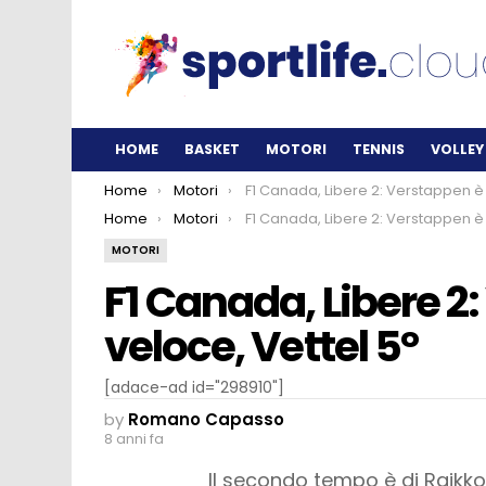
HOME
BASKET
MOTORI
TENNIS
VOLLEY
You are here:
Home
Motori
F1 Canada, Libere 2: Verstappen è il più veloce, Vettel
You are here:
Home
Motori
F1 Canada, Libere 2: Verstappen è il più veloce, Vettel
MOTORI
F1 Canada, Libere 2:
veloce, Vettel 5°
[adace-ad id="298910"]
by
Romano Capasso
8 anni fa
Il secondo tempo è di Raikkon