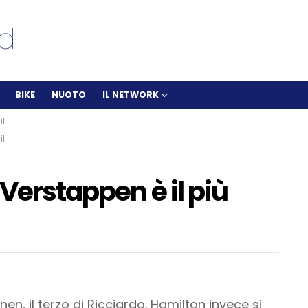
BIKE
NUOTO
IL NETWORK
 5°
 5°
 Verstappen è il più
en, il terzo di Ricciardo. Hamilton invece si