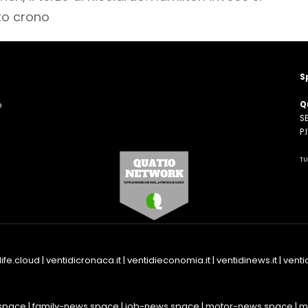
to crono
S
Q
o
SE
n
P
TU
life.cloud
|
ventidicronaca.it
|
ventidieconomia.it
|
ventidinews.it
|
ventid
space
|
family-news.space
|
job-news.space
|
motor-news.space
|
m