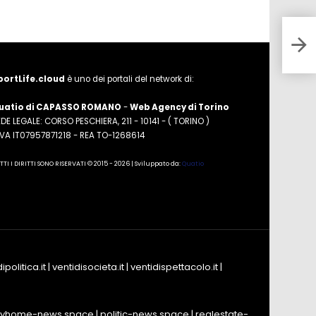
Camp
Lube
Mode
portLife.cloud
è uno dei portali del network di:
uatio di CAPASSO ROMANO
-
Web Agency di Torino
DE LEGALE: CORSO PESCHIERA, 211 - 10141 - ( TORINO )
.IVA IT07957871218 - REA TO-1268614
TTI I DIRITTI SONO RISERVATI © 2015 - 2026 | Sviluppato da:
Quatio
ipolitica.it
|
ventidisocieta.it
|
ventidispettacolo.it
|
yhome-news.space
|
politic-news.space
|
realestate-