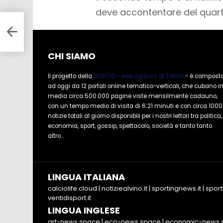
deve accontentare del quar
re
CHI SIAMO
Il progetto della
QUATIO - web agency di Torino
- è compost
ad oggi da 12 portali online tematico-verticali, che cubano i
media circa 500.000 pagine viste mensilmente cadauno,
con un tempo medio di visita di 6:21 minuti e con circa 1000
notizie totali al giorno disponibili per i nostri lettori tra politica,
economia, sport, gossip, spettacolo, società e tanto tanto
altro...
LINGUA ITALIANA
calciolife.cloud
|
notiziealvino.it
|
sportingnews.it
|
sport
ventidisport.it
LINGUA INGLESE
art-news.space
|
eco-news.space
|
economic-news.