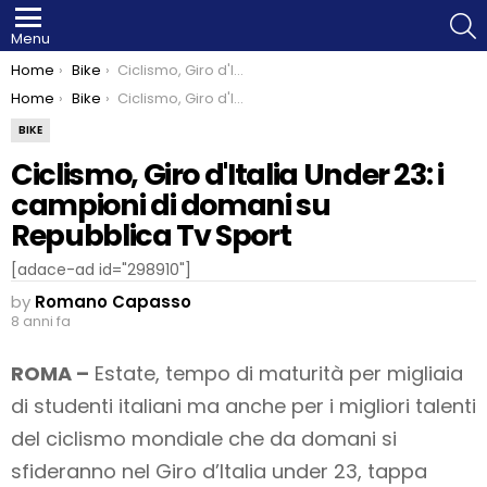
S
Menu
You are here:
Home
Bike
Ciclismo, Giro d'Italia Under 23: i campioni di domani su Repubblica Tv Sport
You are here:
Home
Bike
Ciclismo, Giro d'Italia Under 23: i campioni di domani su Repubblica Tv Sport
BIKE
Ciclismo, Giro d'Italia Under 23: i
campioni di domani su
Repubblica Tv Sport
[adace-ad id="298910"]
by
Romano Capasso
8 anni fa
ROMA –
Estate, tempo di maturità per migliaia
di studenti italiani ma anche per i migliori talenti
del ciclismo mondiale che da domani si
sfideranno nel Giro d’Italia under 23, tappa