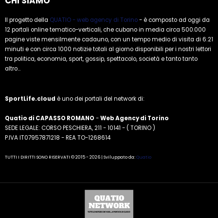
CHI SIAMO
Il progetto della
QUATIO - web agency di Torino
- è composto ad oggi da
12 portali online tematico-verticali, che cubano in media circa 500.000
pagine viste mensilmente cadauno, con un tempo medio di visita di 6:21
minuti e con circa 1000 notizie totali al giorno disponibili per i nostri lettori
tra politica, economia, sport, gossip, spettacolo, società e tanto tanto
altro...
SportLife.cloud
è uno dei portali del network di:
Quatio di CAPASSO ROMANO
-
Web Agency di Torino
SEDE LEGALE: CORSO PESCHIERA, 211 - 10141 - ( TORINO )
P.IVA IT07957871218 - REA TO-1268614
TUTTI I DIRITTI SONO RISERVATI © 2015 - 2026 | Sviluppato da:
Quatio