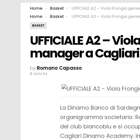
You are here:
Home
Basket
UFFICIALE A2 – Viola Frongia general manager a Cagl
You are here:
Home
Basket
UFFICIALE A2 – Viola Frongia general manager a Cagl
BASKET
UFFICIALE A2 – Viol
manager a Cagliari
by
Romano Capasso
8 anni fa
La Dinamo Banco di Sardegna
organigramma societario: Re
del club biancoblu e si occ
Cagliari Dinamo Academy. Im