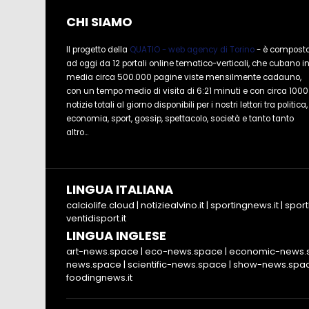
CHI SIAMO
Il progetto della
QUATIO - web agency di Torino
- è compost
ad oggi da 12 portali online tematico-verticali, che cubano i
media circa 500.000 pagine viste mensilmente cadauno,
con un tempo medio di visita di 6:21 minuti e con circa 1000
notizie totali al giorno disponibili per i nostri lettori tra politica,
economia, sport, gossip, spettacolo, società e tanto tanto
altro...
LINGUA ITALIANA
calciolife.cloud
|
notiziealvino.it
|
sportingnews.it
|
sport
ventidisport.it
LINGUA INGLESE
art-news.space
|
eco-news.space
|
economic-news.
news.space
|
scientific-news.space
|
show-news.spa
foodingnews.it