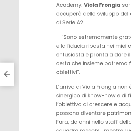
Academy:
Viola Frongia
sar
occuperà dello sviluppo del
di Serie A2.
“Sono estremamente grata
e la fiducia riposta nei mie
entusiasta e pronta a dare 
certa che insieme potremo f
.000
obiettivi”.
L’arrivo di Viola Frongia non 
sinergico di know-how e di 
l’obiettivo di crescere e a
possano diventare patrimoni
Fara, da anni nello staff de
squadra rossoblu mentre Luca