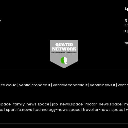
S
Q
o
SE
n
P
TU
life.cloud
|
ventidicronaca.it
|
ventidieconomia.it
|
ventidinews.it
|
ventid
space
|
family-news.space
|
job-news.space
|
motor-news.space
|
m
ce
|
sportlife.news
|
technology-news.space
|
traveller-news.space
|