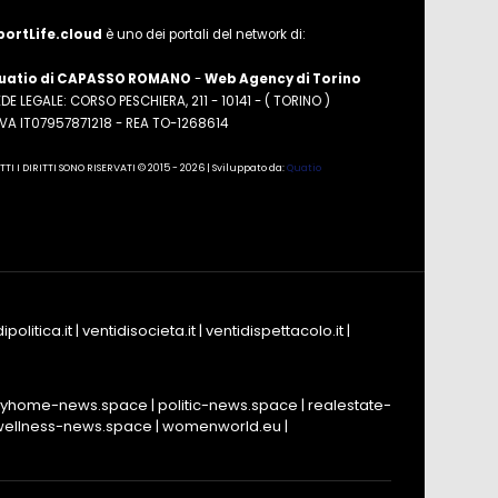
portLife.cloud
è uno dei portali del network di:
uatio di CAPASSO ROMANO
-
Web Agency di Torino
DE LEGALE: CORSO PESCHIERA, 211 - 10141 - ( TORINO )
.IVA IT07957871218 - REA TO-1268614
TTI I DIRITTI SONO RISERVATI © 2015 - 2026 | Sviluppato da:
Quatio
ipolitica.it
|
ventidisocieta.it
|
ventidispettacolo.it
|
yhome-news.space
|
politic-news.space
|
realestate-
wellness-news.space
|
womenworld.eu
|