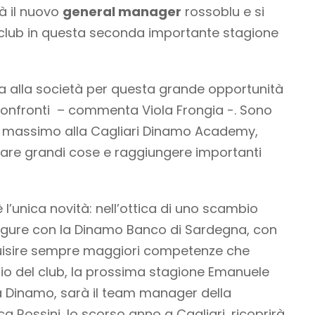
à il nuovo
general manager
rossoblu e si
 club in questa seconda importante stagione
 alla società per questa grande opportunità
i confronti – commenta Viola Frongia -. Sono
il massimo alla Cagliari Dinamo Academy,
are grandi cose e raggiungere importanti
è l’unica novità: nell’ottica di uno scambio
figure con la Dinamo Banco di Sardegna, con
cquisire sempre maggiori competenze che
o del club, la prossima stagione Emanuele
lla Dinamo, sarà il team manager della
 Rossini, lo scorso anno a Cagliari, ricoprirà