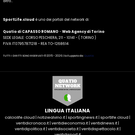
altro...
SportLife.cloud
è uno dei portali del network di:
Quatio di CAPASSO ROMANO
-
Web Agency di Torino
SEDE LEGALE: CORSO PESCHIERA, 211 - 10141 - ( TORINO )
P.IVA IT07957871218 - REA TO-1268614
TUTTI I DIRITTI SONO RISERVATI © 2015 - 2026 | Sviluppato da:
Quatio
LINGUA ITALIANA
calciolife.cloud
|
notiziealvino.it
|
sportingnews.it
|
sportlife.cloud
|
ventidicronaca.it
|
ventidieconomia.it
|
ventidinews.it
|
ventidipolitica.it
|
ventidisocieta.it
|
ventidispettacolo.it
|
ventidisport.it