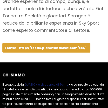
Grande esperienza di campo, dunque, e
perfetto il ruolo di interfaccia che avrà alla Fiat
Torino tra Società e giocatori. Soragna è
reduce dalla brillante esperienza in Sky Sport
come esperto commentatore di settore.
Fonte:
http://feeds.pianetabasket.com/rss/
CHI SIAMO
Il progetto della
QUATIO - web agency di Torino
- è composto ad oggi da
12 portali online tematico-verticali, che cubano in media circa 500.000
pagine viste mensilmente cadauno, con un tempo medio di visita di 6:21
minuti e con circa 1000 notizie totali al giorno disponibili per i nostri lettori
tra politica, economia, sport, gossip, spettacolo, società e tanto tanto