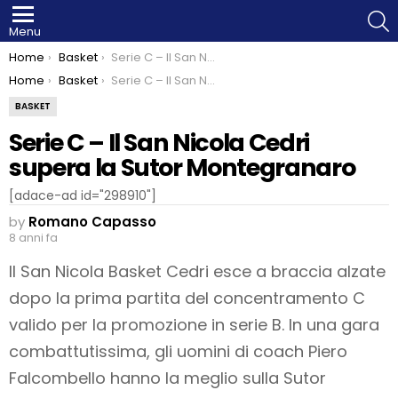
S
Menu
You are here:
Home
Basket
Serie C – Il San Nicola Cedri supera la Sutor Montegranaro
You are here:
Home
Basket
Serie C – Il San Nicola Cedri supera la Sutor Montegranaro
BASKET
Serie C – Il San Nicola Cedri
supera la Sutor Montegranaro
[adace-ad id="298910"]
by
Romano Capasso
8 anni fa
Il San Nicola Basket Cedri esce a braccia alzate
dopo la prima partita del concentramento C
valido per la promozione in serie B. In una gara
combattutissima, gli uomini di coach Piero
Falcombello hanno la meglio sulla Sutor