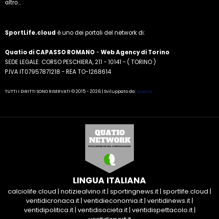
altro...
SportLife.cloud
è uno dei portali del network di:
Quatio di CAPASSO ROMANO
-
Web Agency di Torino
SEDE LEGALE: CORSO PESCHIERA, 211 - 10141 - ( TORINO )
P.IVA IT07957871218 - REA TO-1268614
TUTTI I DIRITTI SONO RISERVATI © 2015 - 2026 | Sviluppato da:
Quatio
LINGUA ITALIANA
calciolife.cloud
|
notiziealvino.it
|
sportingnews.it
|
sportlife.cloud
|
ventidicronaca.it
|
ventidieconomia.it
|
ventidinews.it
|
ventidipolitica.it
|
ventidisocieta.it
|
ventidispettacolo.it
|