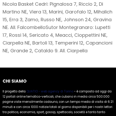
Nicola Basket Cedri: Pignalosa 7, Riccio 2, Di
Martino NE, Viera 13, Marini, Garofalo 12, Mihalich
15, Erra 3, Zamo, Russo NE, Johnson 24, Gravina
NE. All. Falcombello
Sutor Montegranaro: Lupetti
17, Rossi 14, Sericato 4, Meacci, Cioppettini NE,
Ciarpella NE, Bartoli 13, Temperini 12, Capancioni
NE, Grande 2, Cataldo 9. All. Ciarpella
CHI SIAMO
Il progetto della
QUATIO - web agency di Torino
- è composto ad oggi da
12 portali online tematico-verticali, che cubano in media circa 500.000
pagine viste mensilmente cadauno, con un tempo medio di visita di 6:21
minuti e con circa 1000 notizie totali al giorno disponibili per i nostri lettori
tra politica, economia, sport, gossip, spettacolo, società e tanto tanto