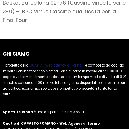
Basket Barcellona 92-76 (Cassino vince la serie
3-0) – BPC Virtus Cassino qualificata per la
Final Four
CHI SIAMO
Il progetto della
QUATIO - web agency di Torino
- è composto ad oggi da
12 portali online tematico-verticali, che cubano in media circa 500.000
pagine viste mensilmente cadauno, con un tempo medio di visita di 6:21
minuti e con circa 1000 notizie totali al giorno disponibili per i nostri lettori
tra politica, economia, sport, gossip, spettacolo, società e tanto tanto
altro...
SportLife.cloud
è uno dei portali del network di:
Quatio di CAPASSO ROMANO
-
Web Agency di Torino