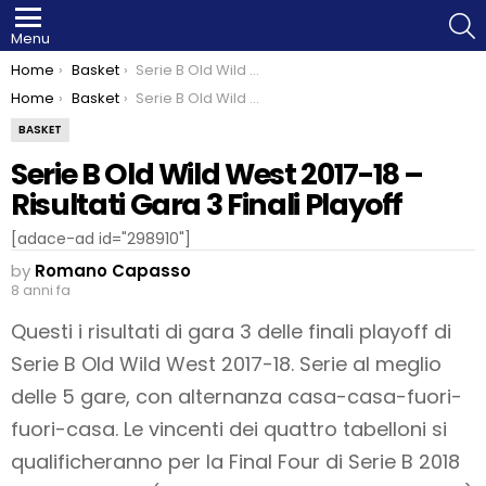
S
Menu
You are here:
Home
Basket
Serie B Old Wild West 2017-18 – Risultati Gara 3 Finali Playoff
You are here:
Home
Basket
Serie B Old Wild West 2017-18 – Risultati Gara 3 Finali Playoff
BASKET
Serie B Old Wild West 2017-18 –
Risultati Gara 3 Finali Playoff
[adace-ad id="298910"]
by
Romano Capasso
8 anni fa
Questi i risultati di gara 3 delle finali playoff di
Serie B Old Wild West 2017-18. Serie al meglio
delle 5 gare, con alternanza casa-casa-fuori-
fuori-casa. Le vincenti dei quattro tabelloni si
qualificheranno per la Final Four di Serie B 2018