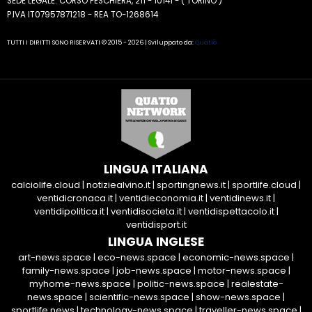
SEDE LEGALE: CORSO PESCHIERA, 211 - 10141 - ( TORINO )
P.IVA IT07957871218 - REA TO-1268614
TUTTI I DIRITTI SONO RISERVATI © 2015 - 2026 | Sviluppato da:
Quatio
LINGUA ITALIANA
calciolife.cloud
|
notiziealvino.it
|
sportingnews.it
|
sportlife.cloud
|
ventidicronaca.it
|
ventidieconomia.it
|
ventidinews.it
|
ventidipolitica.it
|
ventidisocieta.it
|
ventidispettacolo.it
|
ventidisport.it
LINGUA INGLESE
art-news.space
|
eco-news.space
|
economic-news.space
|
family-news.space
|
job-news.space
|
motor-news.space
|
myhome-news.space
|
politic-news.space
|
realestate-
news.space
|
scientific-news.space
|
show-news.space
|
sportlife.news
|
technology-news.space
|
traveller-news.space
|