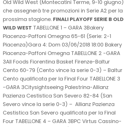
Old Wild West (Montecatini Terme, 9-10 giugno)
che assegnerà tre promozioni in Serie A2 per la
prossima stagione.
FINALI PLAYOFF SERIE B OLD
WILD WEST
TABELLONE 1 – GARA 3
Bakery
Piacenza-Paffoni Omegna 65-61 (Serie: 2-1
Piacenza)
Gara 4: Dom 03/06/2018 18:00 Bakery
Piacenza-Paffoni Omegna
TABELLONE 2 -GARA
3
All Foods Fiorentina Basket Firenze-Baltur
Cento 60-79 (Cento vince la serie 0-3)
– Baltur
Cento qualificata per la Final Four
TABELLONE 3
-GARA 3
Citysightseeing Palestrina-Allianz
Pazienza Cestistica San Severo 82-84 (San
Severo vince la serie 0-3) – Allianz Pazienza
Cestistica San Severo qualificata per la Final
Four
TABELLONE 4 – GARA 3
BPC Virtus Cassino-