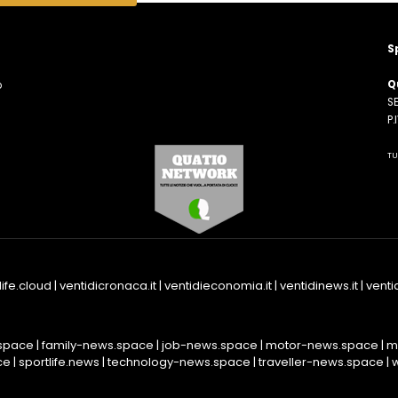
S
Q
o
SE
n
P
TU
life.cloud
|
ventidicronaca.it
|
ventidieconomia.it
|
ventidinews.it
|
ventid
space
|
family-news.space
|
job-news.space
|
motor-news.space
|
m
ce
|
sportlife.news
|
technology-news.space
|
traveller-news.space
|