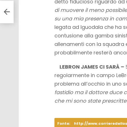
detto fiducioso riguardo ad
a:
di muovere il meno possibil
su una mia presenza in ca
legata ad Iguodala che ha sa
contusione alla gamba sinistr
allenamenti con la squadra
probabilmente resterà ancor
LEBRON JAMES CI SARÀ –
S
regolarmente in campo LeBro
problema all’occhio in uno 
fastidio ma il dottore duce 
che mi sono state prescritte 
Fonte:
http://www.corrieredellos