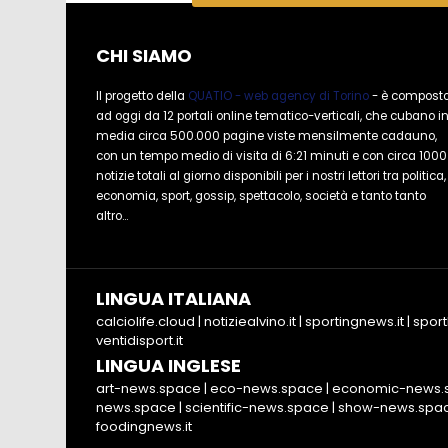
CHI SIAMO
Il progetto della
QUATIO - web agency di Torino
- è compost
ad oggi da 12 portali online tematico-verticali, che cubano i
media circa 500.000 pagine viste mensilmente cadauno,
con un tempo medio di visita di 6:21 minuti e con circa 1000
notizie totali al giorno disponibili per i nostri lettori tra politica,
economia, sport, gossip, spettacolo, società e tanto tanto
altro...
LINGUA ITALIANA
calciolife.cloud
|
notiziealvino.it
|
sportingnews.it
|
sport
ventidisport.it
LINGUA INGLESE
art-news.space
|
eco-news.space
|
economic-news.
news.space
|
scientific-news.space
|
show-news.spa
foodingnews.it