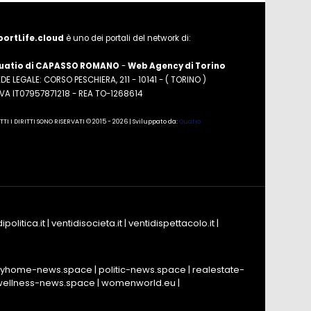
portLife.cloud
è uno dei portali del network di:
uatio di CAPASSO ROMANO
-
Web Agency di Torino
DE LEGALE: CORSO PESCHIERA, 211 - 10141 - ( TORINO )
.IVA IT07957871218 - REA TO-1268614
TTI I DIRITTI SONO RISERVATI © 2015 - 2026 | Sviluppato da:
Quatio
ipolitica.it
|
ventidisocieta.it
|
ventidispettacolo.it
|
yhome-news.space
|
politic-news.space
|
realestate-
wellness-news.space
|
womenworld.eu
|