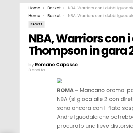
You are here:
Home
Basket
NBA, Warriors con i dubbi Iguodala e Thompson in gar
You are here:
Home
Basket
NBA, Warriors con i dubbi Iguodala e Thompson in gar
BASKET
NBA, Warriors con i
Thompson in gara 
by
Romano Capasso
8 anni fa
ROMA –
Mancano oramai pochi
NBA (si gioca alle 2 con dire
sono ancora con il fiato sos
Andre Iguodala che potrebbe
procurato una lieve distorsio