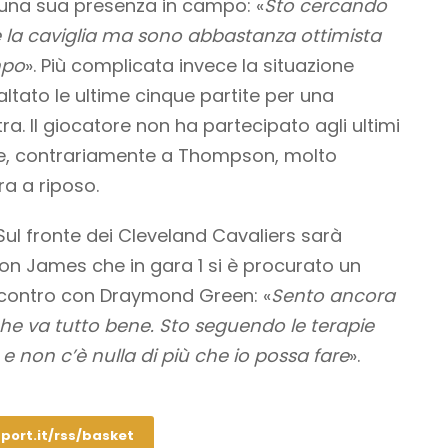
 una sua presenza in campo: «
Sto cercando
e la caviglia ma sono abbastanza ottimista
mpo
». Più complicata invece la situazione
ltato le ultime cinque partite per una
a. Il giocatore non ha partecipato agli ultimi
 e, contrariamente a Thompson, molto
a a riposo.
ul fronte dei Cleveland Cavaliers sarà
n James che in gara 1 si è procurato un
scontro con Draymond Green: «
Sento ancora
che va tutto bene. Sto seguendo le terapie
e non c’è nulla di più che io possa fare
».
port.it/rss/basket