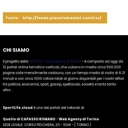
Fonte:
http://feeds.pianetabasket.com/rss/
CHI SIAMO
Il progetto della
QUATIO - web agency di Torino
- è composto ad oggi da
12 portali online tematico-verticali, che cubano in media circa 500.000
pagine viste mensilmente cadauno, con un tempo medio di visita di 6:21
minuti e con circa 1000 notizie totali al giorno disponibili per i nostri lettori
tra politica, economia, sport, gossip, spettacolo, società e tanto tanto
altro...
SportLife.cloud
è uno dei portali del network di:
Quatio di CAPASSO ROMANO
-
Web Agency di Torino
SEDE LEGALE: CORSO PESCHIERA, 211 - 10141 - ( TORINO )