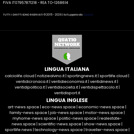
P.IVA IT07957871218 - REA TO-1268614
TUTTI I DIRITTI SONO RISERVATI © 2015 - 2026 | Sviluppato da:
Quatio
LINGUA ITALIANA
calciolife.cloud
|
notiziealvino.it
|
sportingnews.it
|
sportlife.cloud
|
ventidicronaca.it
|
ventidieconomia.it
|
ventidinews.it
|
ventidipolitica.it
|
ventidisocieta.it
|
ventidispettacolo.it
|
ventidisport.it
LINGUA INGLESE
art-news.space
|
eco-news.space
|
economic-news.space
|
family-news.space
|
job-news.space
|
motor-news.space
|
myhome-news.space
|
politic-news.space
|
realestate-
news.space
|
scientific-news.space
|
show-news.space
|
sportlife.news
|
technology-news.space
|
traveller-news.space
|