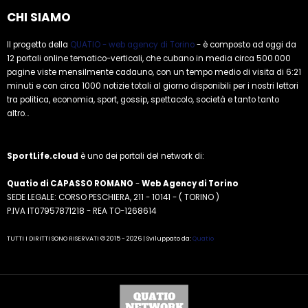
CHI SIAMO
Il progetto della
QUATIO - web agency di Torino
- è composto ad oggi da
12 portali online tematico-verticali, che cubano in media circa 500.000
pagine viste mensilmente cadauno, con un tempo medio di visita di 6:21
minuti e con circa 1000 notizie totali al giorno disponibili per i nostri lettori
tra politica, economia, sport, gossip, spettacolo, società e tanto tanto
altro...
SportLife.cloud
è uno dei portali del network di:
Quatio di CAPASSO ROMANO
-
Web Agency di Torino
SEDE LEGALE: CORSO PESCHIERA, 211 - 10141 - ( TORINO )
P.IVA IT07957871218 - REA TO-1268614
TUTTI I DIRITTI SONO RISERVATI © 2015 - 2026 | Sviluppato da:
Quatio