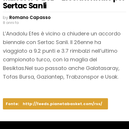
Sertac Sanli
by
Romano Capasso
8 anni fa
L’Anadolu Efes è vicino a chiudere un accordo
biennale con Sertac Sanli. Il 26enne ha
viaggiato a 9.2 punti e 3.7 rimbalzi nell’ultimo
campionato turco, con la maglia del
Besiktas.
Nel suo passato anche Galatasaray,
Tofas Bursa, Gaziantep, Trabzonspor e Usak.
Fonte:
http://feeds.pianetabasket.com/rss/