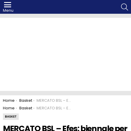
S
Menu
You are here:
Home
Basket
MERCATO BSL – Efes: biennale per Sertac Sanli
You are here:
Home
Basket
MERCATO BSL – Efes: biennale per Sertac Sanli
BASKET
MERCATO BSL – Efes: biennale per