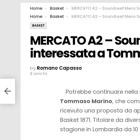
You are here:
Home
Basket
MERCATO A2 – Soundreef Mens Sana interessata a Tommaso Ma
You are here:
Home
Basket
MERCATO A2 – Soundreef Mens Sana interessata a Tommaso Ma
BASKET
MERCATO A2 – Sou
interessata a Tom
by
Romano Capasso
8 anni fa
ei
Potrebbe continuare nella 
Tommaso Marino
, che com
ricevuto una proposta da a
Basket 1871. Titolare da diver
stagione in Lombardia da 10 p