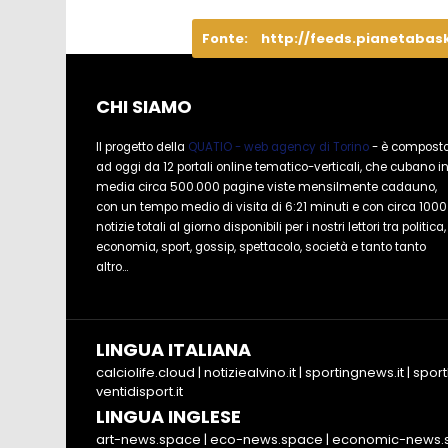
Fonte:
http://feeds.pianetabas
CHI SIAMO
Il progetto della
QUATIO - web agency di Torino
- è compost
ad oggi da 12 portali online tematico-verticali, che cubano i
media circa 500.000 pagine viste mensilmente cadauno,
con un tempo medio di visita di 6:21 minuti e con circa 1000
notizie totali al giorno disponibili per i nostri lettori tra politica,
economia, sport, gossip, spettacolo, società e tanto tanto
altro...
LINGUA ITALIANA
calciolife.cloud
|
notiziealvino.it
|
sportingnews.it
|
sport
ventidisport.it
LINGUA INGLESE
art-news.space
|
eco-news.space
|
economic-news.