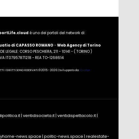
portLife.cloud
è uno dei portali del network di:
uatio di CAPASSO ROMANO
-
Web Agency di Torino
DE LEGALE: CORSO PESCHIERA, 211 - 10141 - ( TORINO )
.IVA IT07957871218 - REA TO-1268614
TTI I DIRITTI SONO RISERVATI © 2015 - 2026 | Sviluppato da:
Quatio
ipolitica.it
|
ventidisocieta.it
|
ventidispettacolo.it
|
yhome-news.space
|
politic-news.space
|
realestate-