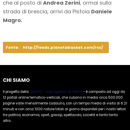
che al posto di
Andrea Zerini
, ormai sulla
strada di brescia, arrivi da Pistoia
Daniele
Magro.
Fonte:
http://feeds.pianetabasket.com/rss/
CHI SIAMO
Il progetto della
QUATIO - web agency di Torino
- è composto ad oggi da
12 portali online tematico-verticali, che cubano in media circa 500.000
pagine viste mensilmente cadauno, con un tempo medio di visita di 6:21
minuti e con circa 1000 notizie totali al giorno disponibili per i nostri lettori
tra politica, economia, sport, gossip, spettacolo, società e tanto tanto
altro...