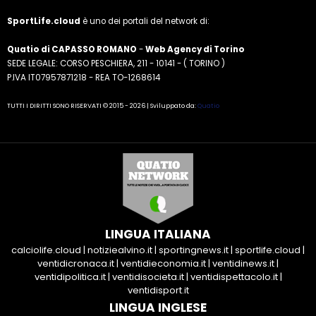
SportLife.cloud
è uno dei portali del network di:
Quatio di CAPASSO ROMANO
-
Web Agency di Torino
SEDE LEGALE: CORSO PESCHIERA, 211 - 10141 - ( TORINO )
P.IVA IT07957871218 - REA TO-1268614
TUTTI I DIRITTI SONO RISERVATI © 2015 - 2026 | Sviluppato da:
Quatio
LINGUA ITALIANA
calciolife.cloud
|
notiziealvino.it
|
sportingnews.it
|
sportlife.cloud
|
ventidicronaca.it
|
ventidieconomia.it
|
ventidinews.it
|
ventidipolitica.it
|
ventidisocieta.it
|
ventidispettacolo.it
|
ventidisport.it
LINGUA INGLESE