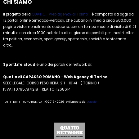
CHI SIAMO
Il progetto della
QUATIO - web agency di Torino
- è composto ad oggi da
12 portali online tematico-verticali, che cubano in media circa 500.000
pagine viste mensilmente cadauno, con un tempo medio di visita di 6:21
minuti e con circa 1000 notizie totali al giorno disponibili per i nostri lettori
tra politica, economia, sport, gossip, spettacolo, società e tanto tanto
altro...
SportLife.cloud
è uno dei portali del network di:
Quatio di CAPASSO ROMANO
-
Web Agency di Torino
SEDE LEGALE: CORSO PESCHIERA, 211 - 10141 - ( TORINO )
P.IVA IT07957871218 - REA TO-1268614
TUTTI I DIRITTI SONO RISERVATI © 2015 - 2026 | Sviluppato da:
Quatio