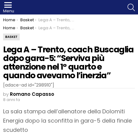
S
Menu
You are here:
Home
Basket
Lega A – Trento, coach Buscaglia dopo gara-5: “Serviva più attenzione nel 1° quarto e quando avevamo l’inerzia”
You are here:
Home
Basket
Lega A – Trento, coach Buscaglia dopo gara-5: “Serviva più attenzione nel 1° quarto e quando avevamo l’inerzia”
BASKET
Lega A – Trento, coach Buscaglia
dopo gara-5: “Serviva più
attenzione nel 1° quarto e
quando avevamo l’inerzia”
[adace-ad id="298910"]
by
Romano Capasso
8 anni fa
La sala stampa dell’allenatore della Dolomiti
Energia dopo la sconfitta in gara-5 della finale
scudetto