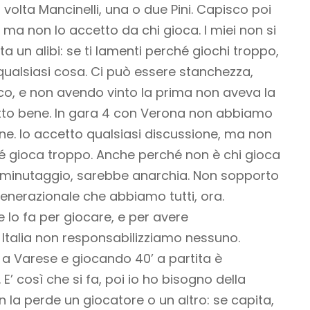
volta Mancinelli, una o due Pini. Capisco poi
 ma non lo accetto da chi gioca. I miei non si
 un alibi: se ti lamenti perché giochi troppo,
 qualsiasi cosa. Ci può essere stanchezza,
nco, e non avendo vinto la prima non aveva la
 fatto bene. In gara 4 con Verona non abbiamo
e. Io accetto qualsiasi discussione, ma non
é gioca troppo. Anche perché non è chi gioca
o minutaggio, sarebbe anarchia. Non sopporto
generazionale che abbiamo tutti, ora.
e lo fa per giocare, e per avere
n Italia non responsabilizziamo nessuno.
a Varese e giocando 40’ a partita è
’ così che si fa, poi io ho bisogno della
 la perde un giocatore o un altro: se capita,