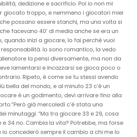
bilità, dedizione e sacrificio. Poi io non mi
 giocato troppo, e nemmeno i giocatori miei
 che possano essere stanchi, ma una volta si
i che facevano 40’ di media anche se era un
 quando inizi a giocare, lo fai perché vuoi
 responsabilità. Io sono romantico, la vedo
 allenatore la pensi diversamente, ma non da
deve lamentarsi e incazzarsi se gioca poco o
ontrario. Ripeto, è come se tu stessi avendo
ù bella del mondo, e al minuto 23 c’è un
iocare è un godimento, devi arrivare fino alla
rto.”
Però già mercoledì c’è stata una
dei minutaggi. “Ma tra giocare 33 e 29, cosa
 e 34 no. Cambia la vita? Potrebbe, ma forse
e io concederò sempre il cambio a chi me lo