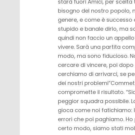
starà fuori Amici, per scelt
bisogno del nostro popolo, n
genere, e come è successo a
stupido e banale dirlo, ma 
quindi non faccio un appell
vivere. Sarà una partita com
modo, ma sono fiducioso. No
cercare di vincere, poi dop
cerchiamo di arrivarci, se p
dei nostri problemi”
Commette
compromette il risultato. “Si
peggior squadra possibile. L
gioca come noi fatichiamo: lo
errori che poi paghiamo. Ho p
certo modo, siamo stati molt