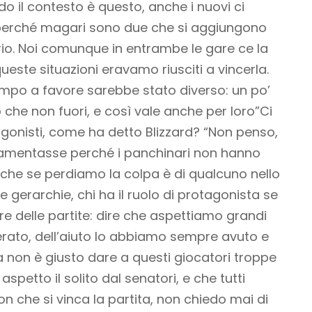
 il contesto è questo, anche i nuovi ci
 perché magari sono due che si aggiungono
rario. Noi comunque in entrambe le gare ce la
este situazioni eravamo riusciti a vincerla.
ampo a favore sarebbe stato diverso: un po’
 che non fuori, e così vale anche per loro”
Ci
gonisti, come ha detto Blizzard? “Non penso,
 lamentasse perché i panchinari non hanno
he se perdiamo la colpa è di qualcuno nello
 gerarchie, chi ha il ruolo di protagonista se
ere delle partite: dire che aspettiamo grandi
rato, dell’aiuto lo abbiamo sempre avuto e
non è giusto dare a questi giocatori troppe
spetto il solito dal senatori, e che tutti
on che si vinca la partita, non chiedo mai di