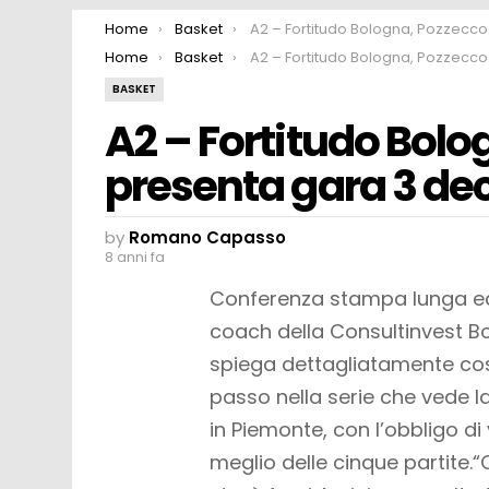
You are here:
Home
Basket
A2 – Fortitudo Bologna, Pozzecco presenta gara 3 decisiva per la
You are here:
Home
Basket
A2 – Fortitudo Bologna, Pozzecco presenta gara 3 decisiva per la
BASKET
A2 – Fortitudo Bolo
presenta gara 3 deci
by
Romano Capasso
8 anni fa
Conferenza stampa lunga ed 
coach della Consultinvest Bol
spiega dettagliatamente cosa
passo nella serie che vede 
in Piemonte, con l’obbligo di 
meglio delle cinque partite.
“