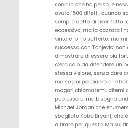
sono io che ho perso, e nessun
avuto 1500 difetti, quando s
sempre detto di aver fatto l
eccessiva, ma la cazzata l’ho
vinto e io ho sofferto, ma m
successo con Tanjevic: non da
dimostrare di essere più fo
c’era solo da difendere un po
stessa visione, senza dare c
ma se poi perdiamo che hann
magari chiamatemi, ditemi chi
può essere, ma bisogna anda
Michael Jordan che enumera s
sbagliato Kobe Bryant, che è
a tirare per questo. Ma sui tir