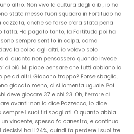
o altro. Non vivo la cultura degli alibi, io ho
ono stato messo fuori squadra in Fortitudo ho
a cazzata, anche se forse c’era stata pena
 fatta. Ho pagato tanto, la Fortitudo poi ha
i sono sempre sentito in colpa, come
vo la colpa agli altri, io volevo solo
rte di quanto non pensassero quando invece
’ di più. Mi piace pensare che tutti abbiano la
olpe ad altri. Giocano troppo? Forse sbaglio,
o giocato meno, ci si lamenta uguale. Poi
 deve giocare 37 e chi 23. Oh, l’errore ci
re avanti: non lo dice Pozzecco, lo dice
empre i suoi tiri sbagliati. O quanto abbia
 un vincente, spesso fa canestro, e continua
i decisivi ha il 24%, quindi fa perdere i suoi tre