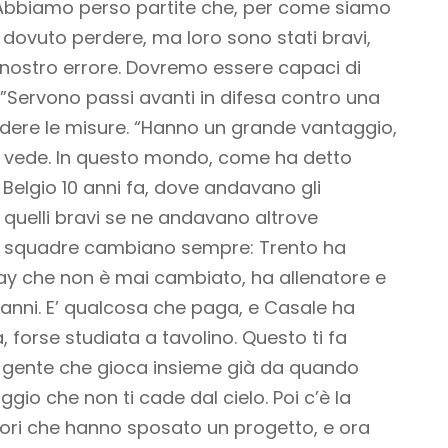
Abbiamo perso partite che, per come siamo
 dovuto perdere, ma loro sono stati bravi,
e nostro errore. Dovremo essere capaci di
”
Servono passi avanti in difesa contro una
endere le misure. “Hanno un grande vantaggio,
i vede. In questo mondo, come ha detto
 Belgio 10 anni fa, dove andavano gli
e quelli bravi se ne andavano altrove
 le squadre cambiano sempre: Trento ha
rray che non è mai cambiato, ha allenatore e
a anni. E’ qualcosa che paga, e Casale ha
 forse studiata a tavolino. Questo ti fa
è gente che gioca insieme già da quando
ggio che non ti cade dal cielo. Poi c’è la
ori che hanno sposato un progetto, e ora